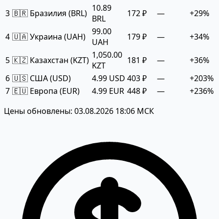
10.89
3
🇧🇷 Бразилия (BRL)
172 ₽
—
+29%
BRL
99.00
4
🇺🇦 Украина (UAH)
179 ₽
—
+34%
UAH
1,050.00
5
🇰🇿 Казахстан (KZT)
181 ₽
—
+36%
KZT
6
🇺🇸 США (USD)
4.99 USD
403 ₽
—
+203%
7
🇪🇺 Европа (EUR)
4.99 EUR
448 ₽
—
+236%
Цены обновлены: 03.08.2026 18:06 МСК