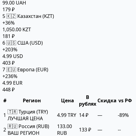
99.00 UAH
179 ₽
5
🇰🇿 Казахстан (KZT)
+36%
1,050.00 KZT
181 ₽
6
🇺🇸 США (USD)
+203%
4.99 USD
403 ₽
7
🇪🇺 Европа (EUR)
+236%
4.99 EUR
448 ₽
В
#
Регион
Цена
Скидка
vs РФ
рублях
🇹🇷 Турция (TRY)
1
4.99 TRY
14 ₽
—
-89%
ЛУЧШАЯ ЦЕНА
🇷🇺 Россия (RUB)
133.00
2
133 ₽
—
--
ВАШ РЕГИОН
RUB