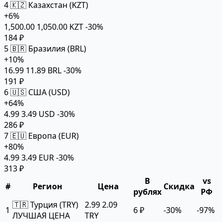
4
🇰🇿 Казахстан (KZT)
+6%
1,500.00
1,050.00 KZT
-30%
184 ₽
5
🇧🇷 Бразилия (BRL)
+10%
16.99
11.89 BRL
-30%
191 ₽
6
🇺🇸 США (USD)
+64%
4.99
3.49 USD
-30%
286 ₽
7
🇪🇺 Европа (EUR)
+80%
4.99
3.49 EUR
-30%
313 ₽
В
vs
#
Регион
Цена
Скидка
рублях
РФ
🇹🇷 Турция (TRY)
2.99
2.09
1
6 ₽
-30%
-97%
ЛУЧШАЯ ЦЕНА
TRY