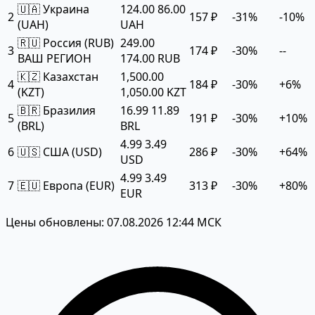
🇺🇦 Украина
124.00
86.00
2
157 ₽
-31%
-10%
(UAH)
UAH
🇷🇺 Россия (RUB)
249.00
3
174 ₽
-30%
--
ВАШ РЕГИОН
174.00 RUB
🇰🇿 Казахстан
1,500.00
4
184 ₽
-30%
+6%
(KZT)
1,050.00 KZT
🇧🇷 Бразилия
16.99
11.89
5
191 ₽
-30%
+10%
(BRL)
BRL
4.99
3.49
6
🇺🇸 США (USD)
286 ₽
-30%
+64%
USD
4.99
3.49
7
🇪🇺 Европа (EUR)
313 ₽
-30%
+80%
EUR
Цены обновлены: 07.08.2026 12:44 МСК