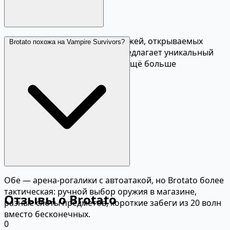
Десятки играбельных персонажей, открываемых
Brotato похожа на Vampire Survivors?
через достижения. Каждый предлагает уникальный
стиль игры. Моды добавляют ещё больше
персонажей.
Обе — арена-рогалики с автоатакой, но Brotato более
тактическая: ручной выбор оружия в магазине,
Отзывы о Brotato
разные слоты предметов, короткие забеги из 20 волн
вместо бесконечных.
0