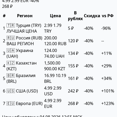
4.99
2.99 EUR
-40%
268 ₽
В
#
Регион
Цена
Скидка
vs РФ
рублях
🇹🇷 Турция (TRY)
2.99
1.79
1
5 ₽
-40%
-96%
ЛУЧШАЯ ЦЕНА
TRY
🇷🇺 Россия (RUB)
200.00
2
120 ₽
-40%
--
ВАШ РЕГИОН
120.00 RUB
🇺🇦 Украина
124.00
3
134 ₽
-40%
+11%
(UAH)
74.00 UAH
🇰🇿 Казахстан
1,500.00
4
155 ₽
-40%
+29%
(KZT)
900.00 KZT
🇧🇷 Бразилия
16.99
10.19
5
161 ₽
-40%
+34%
(BRL)
BRL
4.99
2.99
6
🇺🇸 США (USD)
242 ₽
-40%
+101%
USD
4.99
2.99
7
🇪🇺 Европа (EUR)
268 ₽
-40%
+123%
EUR
Цены обновлены: 04.08.2026 12:55 МСК