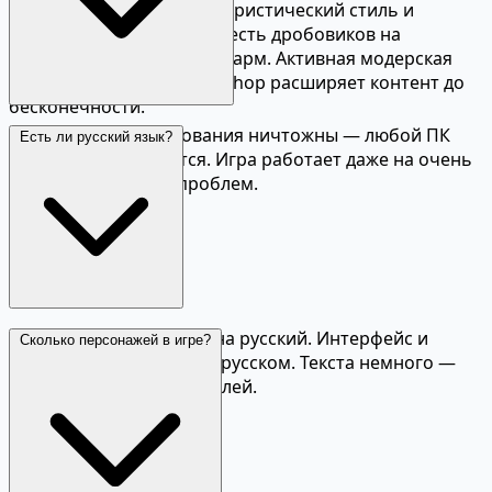
затягивающий цикл. Юмористический стиль и
абсурдные ситуации — шесть дробовиков на
картошке — добавляют шарм. Активная модерская
поддержка в Steam Workshop расширяет контент до
бесконечности.
Минимальные требования ничтожны — любой ПК
Есть ли русский язык?
или ноутбук справится. Игра работает даже на очень
слабом железе без проблем.
Да, Brotato переведена на русский. Интерфейс и
Сколько персонажей в игре?
описания предметов на русском. Текста немного —
основной упор на геймплей.