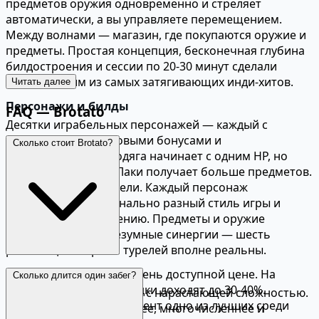
предметов оружия одновременно и стреляет
автоматически, а вы управляете перемещением.
Между волнами — магазин, где покупаются оружие и
предметы. Простая концепция, бесконечная глубина
билдостроения и сессии по 20-30 минут сделали
Brotato одним из самых затягивающих инди-хитов.
Читать далее
Персонажи и билды
FAQ — Brotato
Десятки играбельных персонажей — каждый с
уникальными стартовыми бонусами и
Сколько стоит Brotato?
ограничениями. Бродяга начинает с одним HP, но
огромным уроном. Лаки получает больше предметов.
Инженер строит турели. Каждый персонаж
предполагает кардинально разный стиль игры и
подход к билдостроению. Предметы и оружие
комбинируются в безумные синергии — шесть
ракетниц или армия турелей вполне реальны.
Brotato продаётся по очень доступной цене. На
Волны и прогрессия
Сколько длится один забег?
распродажах Steam скидки доходят до 30-40%.
Каждый забег — 20 волн с нарастающей сложностью.
Соотношение цена-контент одно из лучших среди
Враги становятся быстрее, многочисленнее и