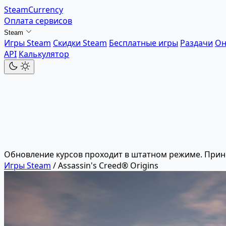
SteamCurrency
Оплата сервисов
Steam
Игры Steam
Скидки Steam
Бесплатные игры
Раздачи
Он
API
Калькулятор
Обновление курсов проходит в штатном режиме. Прин
Игры Steam
/
Assassin's Creed® Origins