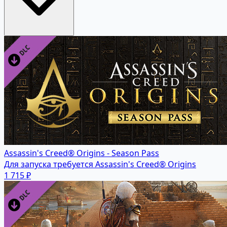
Assassin's Creed® Origins - Season Pass
Для запуска требуется Assassin's Creed® Origins
1 715 ₽