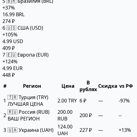
5
🇧🇷 Бразилия (BRL)
+37%
16.99 BRL
274 ₽
6
🇺🇸 США (USD)
+105%
4.99 USD
409 ₽
7
🇪🇺 Европа (EUR)
+124%
4.99 EUR
448 ₽
В
#
Регион
Цена
Скидка
vs РФ
рублях
🇹🇷 Турция (TRY)
1
2.00 TRY
6 ₽
—
-97%
ЛУЧШАЯ ЦЕНА
🇷🇺 Россия (RUB)
200.00
2
200 ₽
—
--
ВАШ РЕГИОН
RUB
124.00
3
🇺🇦 Украина (UAH)
227 ₽
—
+13%
UAH