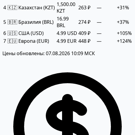
1,500.00
4
🇰🇿 Казахстан (KZT)
263 ₽
—
+31%
KZT
16.99
5
🇧🇷 Бразилия (BRL)
274 ₽
—
+37%
BRL
6
🇺🇸 США (USD)
4.99 USD
409 ₽
—
+105%
7
🇪🇺 Европа (EUR)
4.99 EUR
448 ₽
—
+124%
Цены обновлены: 07.08.2026 10:09 МСК