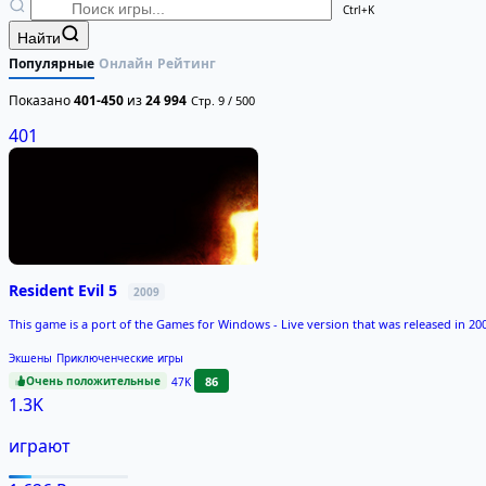
Ctrl+K
Найти
Популярные
Онлайн
Рейтинг
Показано
401-450
из
24 994
Стр. 9 / 500
401
Resident Evil 5
2009
This game is a port of the Games for Windows - Live version that was released in 200
Экшены
Приключенческие игры
Очень положительные
86
47K
1.3K
играют