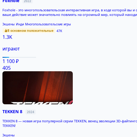
Foxhole
2022
Foxhole - это многопользовательская интерактивная игра, в ходе которой вы и
ваше действие может значительно повлиять на огромный мир, который находит
Экшены
Инди
Многопользовательские игры
В основном положительные
47K
1.3K
играют
1 100 ₽
405
TEKKEN 8
2024
TEKKEN 8 — новая игра популярной серии TEKKEN, венец эволюции 3D-файтингов
TEKKEN!
Экшены