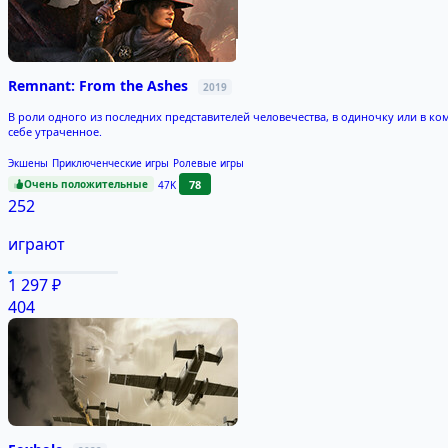
Remnant: From the Ashes
2019
В роли одного из последних представителей человечества, в одиночку или в ко
себе утраченное.
Экшены
Приключенческие игры
Ролевые игры
Очень положительные
78
47K
252
играют
1 297 ₽
404