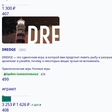
1 300 ₽
407
DREDGE
2023
DREDGE — это одиночная игра, в которой вам предстоит ловить рыбу и раскры
архипелаг и узнайте, почему о некоторых вещах лучше не вспоминать.
Приключенческие игры
Ролевые игры
Крайне положительные
47K
499
играют
-50%
3 253 ₽
1 626 ₽
−1 627 ₽
408