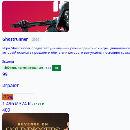
Ghostrunner
2020
Игра Ghostrunner предлагает уникальный режим одиночной игры: динамичное ж
который остался в прошлом и обитатели которого вынуждены постоянно сража
Экшены
Очень положительные
81
47K
99
играют
-75%
1 496 ₽
374 ₽
−1 122 ₽
409