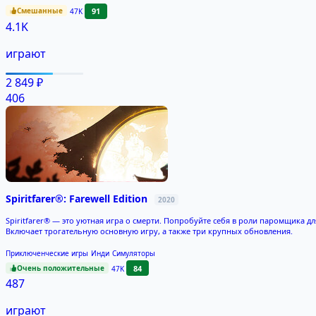
Смешанные
91
47K
4.1K
играют
2 849 ₽
406
Spiritfarer®: Farewell Edition
2020
Spiritfarer® — это уютная игра о смерти. Попробуйте себя в роли паромщика дл
Включает трогательную основную игру, а также три крупных обновления.
Приключенческие игры
Инди
Симуляторы
Очень положительные
84
47K
487
играют