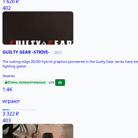
1 626 ₽
402
GUILTY GEAR -STRIVE-
2021
The cutting-edge 2D/3D hybrid graphics pioneered in the Guilty Gear series have bee
fighting game!
Экшены
Очень положительные
85
47K
1.4K
играют
3 322 ₽
403