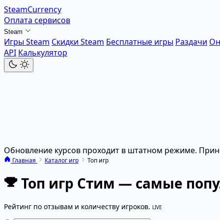
SteamCurrency
Оплата сервисов
Steam
Игры Steam
Скидки Steam
Бесплатные игры
Раздачи
Он
API
Калькулятор
Обновление курсов проходит в штатном режиме. Прин
Главная
Каталог игр
Топ игр
Топ игр Стим — самые поп
Рейтинг по отзывам и количеству игроков.
LIVE