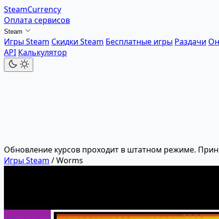
SteamCurrency
Оплата сервисов
Steam
Игры Steam
Скидки Steam
Бесплатные игры
Раздачи
Он
API
Калькулятор
Обновление курсов проходит в штатном режиме. Прин
Игры Steam
/
Worms