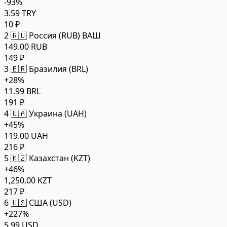
-93%
3.59 TRY
10 ₽
2
🇷🇺 Россия (RUB)
ВАШ
149.00 RUB
149 ₽
3
🇧🇷 Бразилия (BRL)
+28%
11.99 BRL
191 ₽
4
🇺🇦 Украина (UAH)
+45%
119.00 UAH
216 ₽
5
🇰🇿 Казахстан (KZT)
+46%
1,250.00 KZT
217 ₽
6
🇺🇸 США (USD)
+227%
5.99 USD