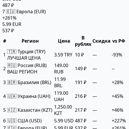
487 ₽
7
🇪🇺 Европа (EUR)
+261%
5.99 EUR
537 ₽
В
#
Регион
Цена
Скидка
vs РФ
рублях
🇹🇷 Турция (TRY)
1
3.59 TRY
10 ₽
—
-93%
ЛУЧШАЯ ЦЕНА
🇷🇺 Россия (RUB)
149.00
2
149 ₽
—
--
ВАШ РЕГИОН
RUB
11.99
3
🇧🇷 Бразилия (BRL)
191 ₽
—
+28%
BRL
119.00
4
🇺🇦 Украина (UAH)
216 ₽
—
+45%
UAH
1,250.00
5
🇰🇿 Казахстан (KZT)
217 ₽
—
+46%
KZT
6
🇺🇸 США (USD)
5.99 USD
487 ₽
—
+227%
7
🇪🇺 Европа (EUR)
5.99 EUR
537 ₽
—
+261%