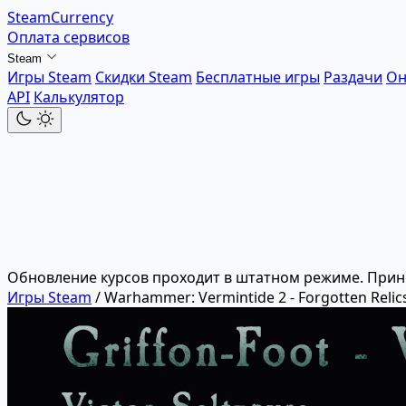
SteamCurrency
Оплата сервисов
Steam
Игры Steam
Скидки Steam
Бесплатные игры
Раздачи
Он
API
Калькулятор
Обновление курсов проходит в штатном режиме. Прин
Игры Steam
/
Warhammer: Vermintide 2 - Forgotten Relic