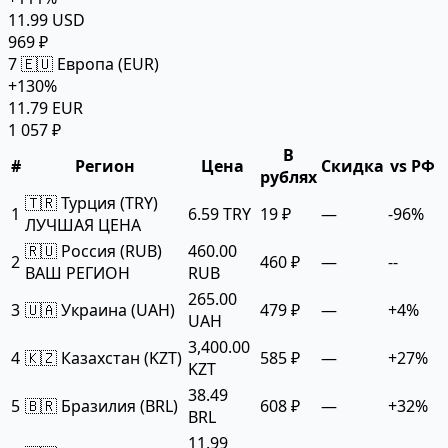
11.99 USD
969 ₽
7
🇪🇺 Европа (EUR)
+130%
11.79 EUR
1 057 ₽
В
#
Регион
Цена
Скидка
vs РФ
рублях
🇹🇷 Турция (TRY)
1
6.59 TRY
19 ₽
—
-96%
ЛУЧШАЯ ЦЕНА
🇷🇺 Россия (RUB)
460.00
2
460 ₽
—
--
ВАШ РЕГИОН
RUB
265.00
3
🇺🇦 Украина (UAH)
479 ₽
—
+4%
UAH
3,400.00
4
🇰🇿 Казахстан (KZT)
585 ₽
—
+27%
KZT
38.49
5
🇧🇷 Бразилия (BRL)
608 ₽
—
+32%
BRL
11.99