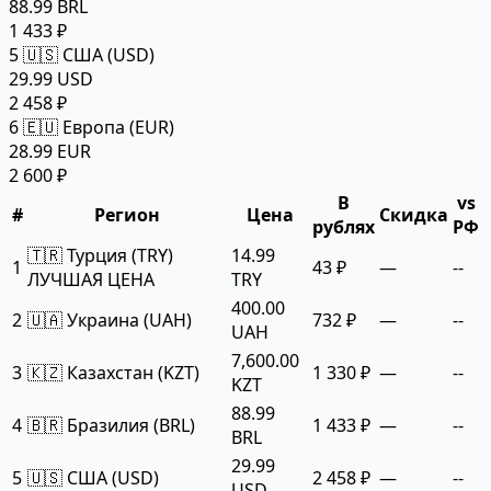
88.99 BRL
1 433 ₽
5
🇺🇸 США (USD)
29.99 USD
2 458 ₽
6
🇪🇺 Европа (EUR)
28.99 EUR
2 600 ₽
В
vs
#
Регион
Цена
Скидка
рублях
РФ
🇹🇷 Турция (TRY)
14.99
1
43 ₽
—
--
ЛУЧШАЯ ЦЕНА
TRY
400.00
2
🇺🇦 Украина (UAH)
732 ₽
—
--
UAH
7,600.00
3
🇰🇿 Казахстан (KZT)
1 330 ₽
—
--
KZT
88.99
4
🇧🇷 Бразилия (BRL)
1 433 ₽
—
--
BRL
29.99
5
🇺🇸 США (USD)
2 458 ₽
—
--
USD