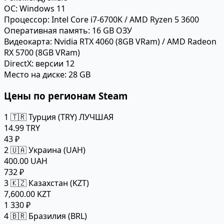
ОС:
Windows 11
Процессор:
Intel Core i7-6700K / AMD Ryzen 5 3600
Оперативная память:
16 GB ОЗУ
Видеокарта:
Nvidia RTX 4060 (8GB VRam) / AMD Radeon
RX 5700 (8GB VRam)
DirectX:
версии 12
Место на диске:
28 GB
Цены по регионам Steam
1
🇹🇷 Турция (TRY)
ЛУЧШАЯ
14.99 TRY
43 ₽
2
🇺🇦 Украина (UAH)
400.00 UAH
732 ₽
3
🇰🇿 Казахстан (KZT)
7,600.00 KZT
1 330 ₽
4
🇧🇷 Бразилия (BRL)