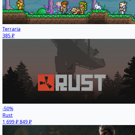
Terraria
385 ₽
-50%
Rust
1 699 ₽
849 ₽