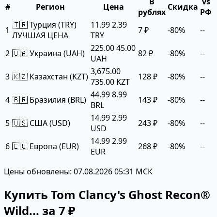
В
vs
#
Регион
Цена
Скидка
рублях
РФ
🇹🇷 Турция (TRY)
11.99
2.39
1
7 ₽
-80%
--
ЛУЧШАЯ ЦЕНА
TRY
225.00
45.00
2
🇺🇦 Украина (UAH)
82 ₽
-80%
--
UAH
3,675.00
3
🇰🇿 Казахстан (KZT)
128 ₽
-80%
--
735.00 KZT
44.99
8.99
4
🇧🇷 Бразилия (BRL)
143 ₽
-80%
--
BRL
14.99
2.99
5
🇺🇸 США (USD)
243 ₽
-80%
--
USD
14.99
2.99
6
🇪🇺 Европа (EUR)
268 ₽
-80%
--
EUR
Цены обновлены: 07.08.2026 05:31 МСК
Купить Tom Clancy's Ghost Recon®
Wild... за 7 ₽