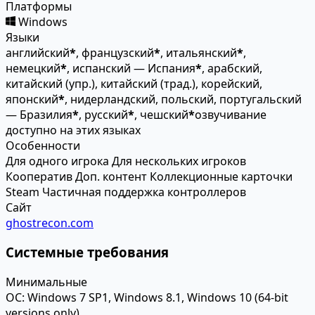
Платформы
Windows
Языки
английский
*
, французский
*
, итальянский
*
,
немецкий
*
, испанский — Испания
*
, арабский,
китайский (упр.), китайский (трад.), корейский,
японский
*
, нидерландский, польский, португальский
— Бразилия
*
, русский
*
, чешский
*
озвучивание
доступно на этих языках
Особенности
Для одного игрока
Для нескольких игроков
Кооператив
Доп. контент
Коллекционные карточки
Steam
Частичная поддержка контроллеров
Сайт
ghostrecon.com
Системные требования
Минимальные
ОС:
Windows 7 SP1, Windows 8.1, Windows 10 (64-bit
versions only)