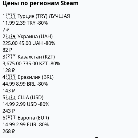
Цены по регионам Steam
1
🇹🇷 Турция (TRY)
ЛУЧШАЯ
11.99
2.39 TRY
-80%
7 ₽
2
🇺🇦 Украина (UAH)
225.00
45.00 UAH
-80%
82 ₽
3
🇰🇿 Казахстан (KZT)
3,675.00
735.00 KZT
-80%
128 ₽
4
🇧🇷 Бразилия (BRL)
44.99
8.99 BRL
-80%
143 ₽
5
🇺🇸 США (USD)
14.99
2.99 USD
-80%
243 ₽
6
🇪🇺 Европа (EUR)
14.99
2.99 EUR
-80%
268 ₽