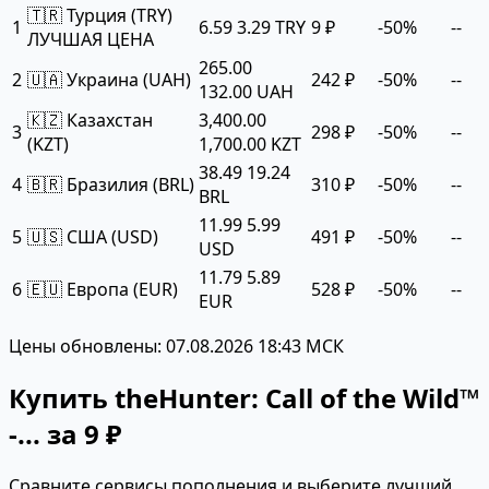
🇹🇷 Турция (TRY)
1
6.59
3.29 TRY
9 ₽
-50%
--
ЛУЧШАЯ ЦЕНА
265.00
2
🇺🇦 Украина (UAH)
242 ₽
-50%
--
132.00 UAH
🇰🇿 Казахстан
3,400.00
3
298 ₽
-50%
--
(KZT)
1,700.00 KZT
38.49
19.24
4
🇧🇷 Бразилия (BRL)
310 ₽
-50%
--
BRL
11.99
5.99
5
🇺🇸 США (USD)
491 ₽
-50%
--
USD
11.79
5.89
6
🇪🇺 Европа (EUR)
528 ₽
-50%
--
EUR
Цены обновлены: 07.08.2026 18:43 МСК
Купить theHunter: Call of the Wild™
-... за 9 ₽
Сравните сервисы пополнения и выберите лучший