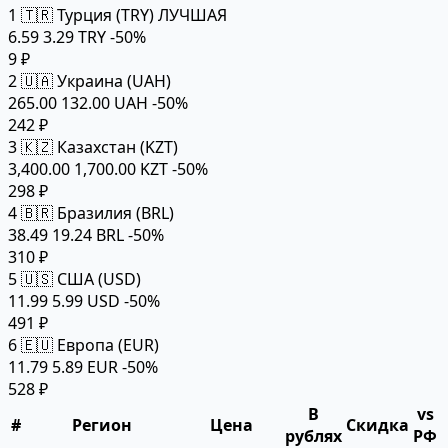
1
🇹🇷 Турция (TRY)
ЛУЧШАЯ
6.59
3.29 TRY
-50%
9 ₽
2
🇺🇦 Украина (UAH)
265.00
132.00 UAH
-50%
242 ₽
3
🇰🇿 Казахстан (KZT)
3,400.00
1,700.00 KZT
-50%
298 ₽
4
🇧🇷 Бразилия (BRL)
38.49
19.24 BRL
-50%
310 ₽
5
🇺🇸 США (USD)
11.99
5.99 USD
-50%
491 ₽
6
🇪🇺 Европа (EUR)
11.79
5.89 EUR
-50%
528 ₽
В
vs
#
Регион
Цена
Скидка
рублях
РФ