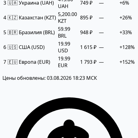
3
🇺🇦 Украина (UAH)
749 ₽
—
+6%
UAH
5,200.00
4
🇰🇿 Казахстан (KZT)
895 ₽
—
+26%
KZT
59.99
5
🇧🇷 Бразилия (BRL)
948 ₽
—
+33%
BRL
19.99
6
🇺🇸 США (USD)
1 615 ₽
—
+128%
USD
19.99
7
🇪🇺 Европа (EUR)
1 793 ₽
—
+152%
EUR
Цены обновлены: 03.08.2026 18:23 МСК