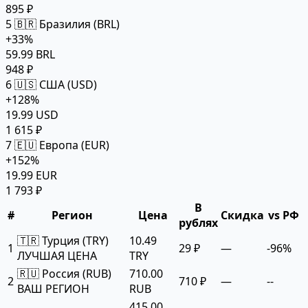
895 ₽
5
🇧🇷 Бразилия (BRL)
+33%
59.99 BRL
948 ₽
6
🇺🇸 США (USD)
+128%
19.99 USD
1 615 ₽
7
🇪🇺 Европа (EUR)
+152%
19.99 EUR
1 793 ₽
В
#
Регион
Цена
Скидка
vs РФ
рублях
🇹🇷 Турция (TRY)
10.49
1
29 ₽
—
-96%
ЛУЧШАЯ ЦЕНА
TRY
🇷🇺 Россия (RUB)
710.00
2
710 ₽
—
--
ВАШ РЕГИОН
RUB
415.00