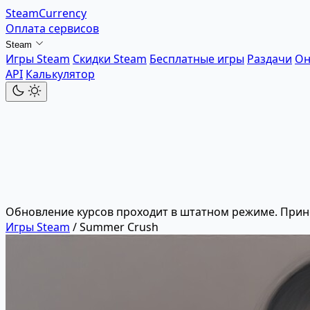
SteamCurrency
Оплата сервисов
Steam
Игры Steam
Скидки Steam
Бесплатные игры
Раздачи
Он
API
Калькулятор
Обновление курсов проходит в штатном режиме. Прин
Игры Steam
/
Summer Crush