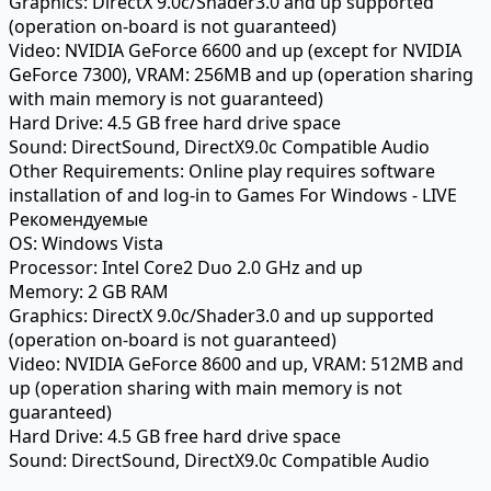
Graphics:
DirectX 9.0c/Shader3.0 and up supported
(operation on-board is not guaranteed)
Video:
NVIDIA GeForce 6600 and up (except for NVIDIA
GeForce 7300), VRAM: 256MB and up (operation sharing
with main memory is not guaranteed)
Hard Drive:
4.5 GB free hard drive space
Sound:
DirectSound, DirectX9.0c Compatible Audio
Other Requirements:
Online play requires software
installation of and log-in to Games For Windows - LIVE
Рекомендуемые
OS:
Windows Vista
Processor:
Intel Core2 Duo 2.0 GHz and up
Memory:
2 GB RAM
Graphics:
DirectX 9.0c/Shader3.0 and up supported
(operation on-board is not guaranteed)
Video:
NVIDIA GeForce 8600 and up, VRAM: 512MB and
up (operation sharing with main memory is not
guaranteed)
Hard Drive:
4.5 GB free hard drive space
Sound:
DirectSound, DirectX9.0c Compatible Audio