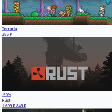
Terraria
385 ₽
-50%
Rust
1 699 ₽
849 ₽