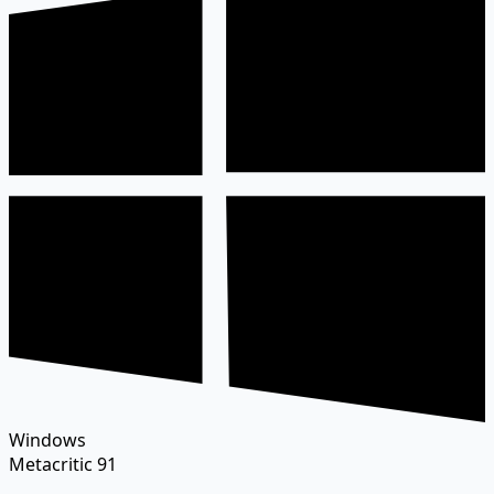
Windows
Metacritic
91