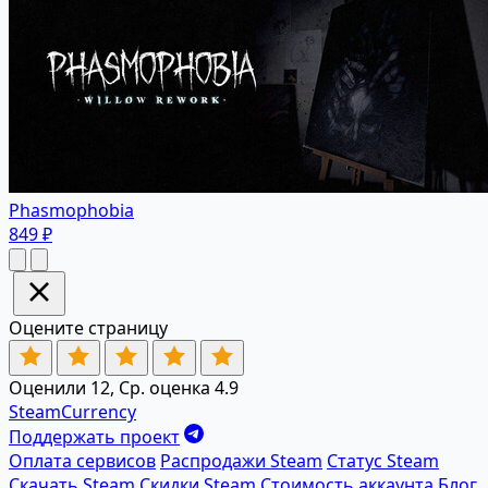
Phasmophobia
849 ₽
Оцените страницу
Оценили 12, Ср. оценка 4.9
SteamCurrency
Поддержать проект
Оплата сервисов
Распродажи Steam
Статус Steam
Скачать Steam
Скидки Steam
Стоимость аккаунта
Блог