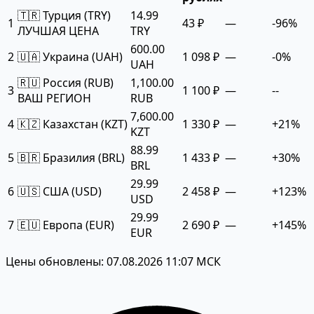
🇹🇷 Турция (TRY)
14.99
1
43 ₽
—
-96%
ЛУЧШАЯ ЦЕНА
TRY
600.00
2
🇺🇦 Украина (UAH)
1 098 ₽
—
-0%
UAH
🇷🇺 Россия (RUB)
1,100.00
3
1 100 ₽
—
--
ВАШ РЕГИОН
RUB
7,600.00
4
🇰🇿 Казахстан (KZT)
1 330 ₽
—
+21%
KZT
88.99
5
🇧🇷 Бразилия (BRL)
1 433 ₽
—
+30%
BRL
29.99
6
🇺🇸 США (USD)
2 458 ₽
—
+123%
USD
29.99
7
🇪🇺 Европа (EUR)
2 690 ₽
—
+145%
EUR
Цены обновлены: 07.08.2026 11:07 МСК