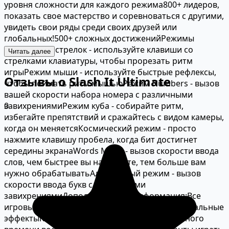
уровня сложности для каждого режима
800+ лидеров,
показать свое мастерство и соревноваться с другими,
увидеть свои ряды среди своих друзей или
глобальных!
500+ сложных достижений
Режимы
игры:
Режим стрелок - используйте клавиши со
Читать далее
стрелками клавиатуры, чтобы прорезать ритм
игры
Режим мыши - используйте быстрые рефлексы,
Отзывы о Slash It Ultimate
чтобы поймать ритм мышью
Режим Numbers - вызов
вашей скорости набора номера с различными
0
завихрениями
Режим куба - собирайте ритм,
избегайте препятствий и сражайтесь с видом камеры,
когда он меняется
Космический режим - просто
нажмите клавишу пробела, когда бит достигнет
середины экрана
Words Mode - вызов скорости ввода
слов, чем быстрее вы набираете, тем больше вам
нужно обрабатывать
Алфавитный режим - вызов
скорости ввода букв с различными
завихрениями
Дополнительная информация:
Все
игровые режимы имеют свои уникальные визуальные
эффекты
Каждый режим является сложным
Много