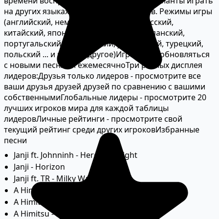
времени воспроизведения
Там будут варианты играть
на других языках для Алфавитов и Слов. Режимы игры
(английский, немецкий, корейский, русский,
китайский, японский, французский, испанский,
португальский-бразильский, украинский, турецкий,
польский ... и многое другое)
Игра будет обновляться
с новыми песнями ежемесячно
Три разных дисплея
лидеров:
Друзья только лидеров - просмотрите все
ваши друзья друзей друзей по сравнению с вашими
собственными
Глобальные лидеры - просмотрите 20
лучших игроков мира для каждой таблицы
лидеров
Личные рейтинги - просмотрите свой
текущий рейтинг среди других игроков
Избранные
песни
Janji ft. Johnninh - Heroes Tonight
Janji - Horizon
Janji ft. TR - Milky Way Stars
A Himitsu - Cease
A Himitsu - Stories
A Himitsu - Lost Within