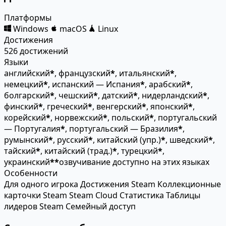
Платформы
Windows
macOS
Linux
Достижения
526 достижений
Языки
английский
*
, французский
*
, итальянский
*
,
немецкий
*
, испанский — Испания
*
, арабский
*
,
болгарский
*
, чешский
*
, датский
*
, нидерландский
*
,
финский
*
, греческий
*
, венгерский
*
, японский
*
,
корейский
*
, норвежский
*
, польский
*
, португальский
— Португалия
*
, португальский — Бразилия
*
,
румынский
*
, русский
*
, китайский (упр.)
*
, шведский
*
,
тайский
*
, китайский (трад.)
*
, турецкий
*
,
украинский
*
*
озвучивание доступно на этих языках
Особенности
Для одного игрока
Достижения Steam
Коллекционные
карточки Steam
Steam Cloud
Статистика
Таблицы
лидеров Steam
Семейный доступ