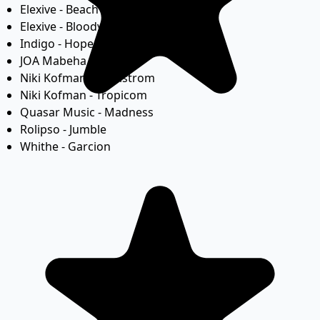
Elexive - Beach Buggy Ride
Elexive - Bloody Pumpkin
Indigo - Hope
JOA Mabeha - Skyward
Niki Kofman - Maelstrom
Niki Kofman - Tropicom
Quasar Music - Madness
Rolipso - Jumble
Whithe - Garcion