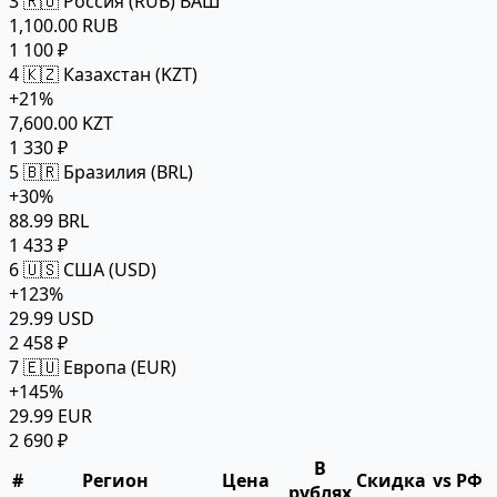
3
🇷🇺 Россия (RUB)
ВАШ
1,100.00 RUB
1 100 ₽
4
🇰🇿 Казахстан (KZT)
+21%
7,600.00 KZT
1 330 ₽
5
🇧🇷 Бразилия (BRL)
+30%
88.99 BRL
1 433 ₽
6
🇺🇸 США (USD)
+123%
29.99 USD
2 458 ₽
7
🇪🇺 Европа (EUR)
+145%
29.99 EUR
2 690 ₽
В
#
Регион
Цена
Скидка
vs РФ
рублях