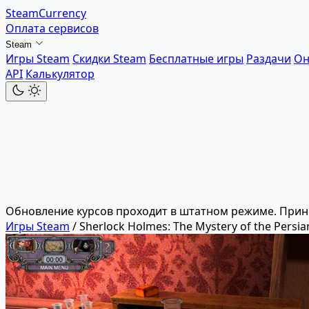
SteamCurrency
Оплата сервисов
Steam
Игры Steam
Скидки Steam
Бесплатные игры
Раздачи
Он
API
Калькулятор
Обновление курсов проходит в штатном режиме. Прин
Игры Steam
/
Sherlock Holmes: The Mystery of the Persia