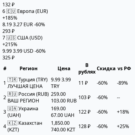
132 ₽
6
🇪🇺 Европа (EUR)
+185%
8.19
3.27 EUR
-60%
293 ₽
7
🇺🇸 США (USD)
+215%
9.99
3.99 USD
-60%
325 ₽
В
#
Регион
Цена
Скидка
vs РФ
рублях
🇹🇷 Турция (TRY)
9.99
3.99
1
11 ₽
-60%
-89%
ЛУЧШАЯ ЦЕНА
TRY
🇷🇺 Россия (RUB)
259.00
2
103 ₽
-60%
--
ВАШ РЕГИОН
103.00 RUB
🇺🇦 Украина
169.00
3
122 ₽
-60%
+18%
(UAH)
67.00 UAH
🇰🇿 Казахстан
1,850.00
4
128 ₽
-60%
+25%
(KZT)
740.00 KZT