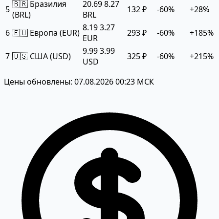
🇧🇷 Бразилия
20.69
8.27
5
132 ₽
-60%
+28%
(BRL)
BRL
8.19
3.27
6
🇪🇺 Европа (EUR)
293 ₽
-60%
+185%
EUR
9.99
3.99
7
🇺🇸 США (USD)
325 ₽
-60%
+215%
USD
Цены обновлены: 07.08.2026 00:23 МСК