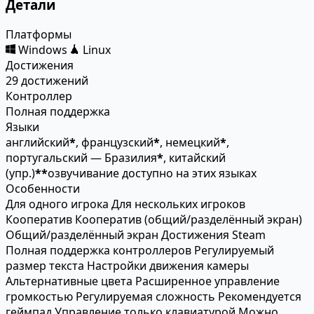
Детали
Платформы
Windows
Linux
Достижения
29 достижений
Контроллер
Полная поддержка
Языки
английский
*
, французский
*
, немецкий
*
,
португальский — Бразилия
*
, китайский
(упр.)
*
*
озвучивание доступно на этих языках
Особенности
Для одного игрока
Для нескольких игроков
Кооператив
Кооператив (общий/разделённый экран)
Общий/разделённый экран
Достижения Steam
Полная поддержка контроллеров
Регулируемый
размер текста
Настройки движения камеры
Альтернативные цвета
Расширенное управление
громкостью
Регулируемая сложность
Рекомендуется
геймпад
Управление только клавиатурой
Можно