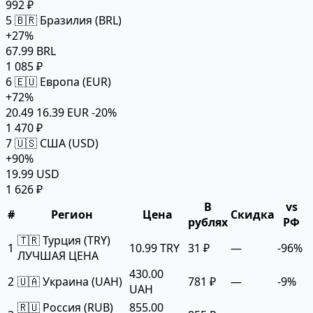
992 ₽
5
🇧🇷 Бразилия (BRL)
+27%
67.99 BRL
1 085 ₽
6
🇪🇺 Европа (EUR)
+72%
20.49
16.39 EUR
-20%
1 470 ₽
7
🇺🇸 США (USD)
+90%
19.99 USD
1 626 ₽
В
vs
#
Регион
Цена
Скидка
рублях
РФ
🇹🇷 Турция (TRY)
1
10.99 TRY
31 ₽
—
-96%
ЛУЧШАЯ ЦЕНА
430.00
2
🇺🇦 Украина (UAH)
781 ₽
—
-9%
UAH
🇷🇺 Россия (RUB)
855.00