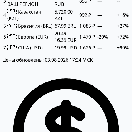
3
855 ₽
—
--
ВАШ РЕГИОН
RUB
🇰🇿 Казахстан
5,720.00
4
992 ₽
—
+16%
(KZT)
KZT
5
🇧🇷 Бразилия (BRL)
67.99 BRL
1 085 ₽
—
+27%
20.49
6
🇪🇺 Европа (EUR)
1 470 ₽
-20%
+72%
16.39 EUR
7
🇺🇸 США (USD)
19.99 USD
1 626 ₽
—
+90%
Цены обновлены: 03.08.2026 17:24 МСК