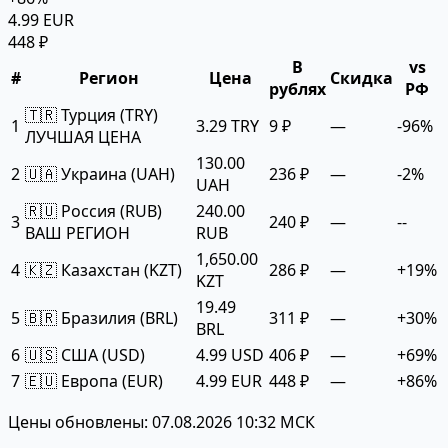
4.99 EUR
448 ₽
В
vs
#
Регион
Цена
Скидка
рублях
РФ
🇹🇷 Турция (TRY)
1
3.29 TRY
9 ₽
—
-96%
ЛУЧШАЯ ЦЕНА
130.00
2
🇺🇦 Украина (UAH)
236 ₽
—
-2%
UAH
🇷🇺 Россия (RUB)
240.00
3
240 ₽
—
--
ВАШ РЕГИОН
RUB
1,650.00
4
🇰🇿 Казахстан (KZT)
286 ₽
—
+19%
KZT
19.49
5
🇧🇷 Бразилия (BRL)
311 ₽
—
+30%
BRL
6
🇺🇸 США (USD)
4.99 USD
406 ₽
—
+69%
7
🇪🇺 Европа (EUR)
4.99 EUR
448 ₽
—
+86%
Цены обновлены: 07.08.2026 10:32 МСК