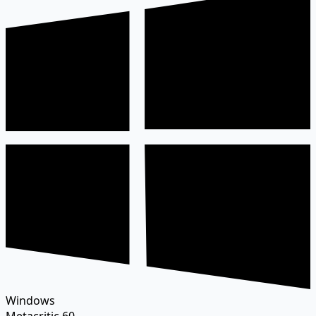
Windows
Metacritic
60