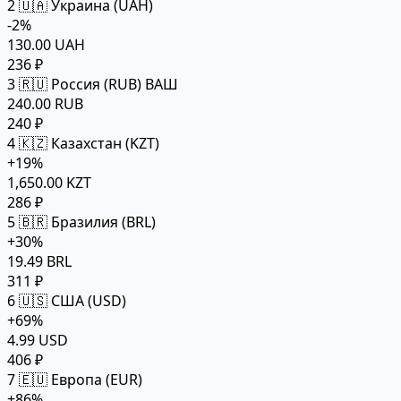
2
🇺🇦 Украина (UAH)
-2%
130.00 UAH
236 ₽
3
🇷🇺 Россия (RUB)
ВАШ
240.00 RUB
240 ₽
4
🇰🇿 Казахстан (KZT)
+19%
1,650.00 KZT
286 ₽
5
🇧🇷 Бразилия (BRL)
+30%
19.49 BRL
311 ₽
6
🇺🇸 США (USD)
+69%
4.99 USD
406 ₽
7
🇪🇺 Европа (EUR)
+86%