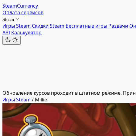
SteamCurrency
Оплата сервисов
Steam
Игры Steam
Скидки Steam
Бесплатные игры
Раздачи
Он
API
Калькулятор
Обновление курсов проходит в штатном режиме. Прин
Игры Steam
/
Millie