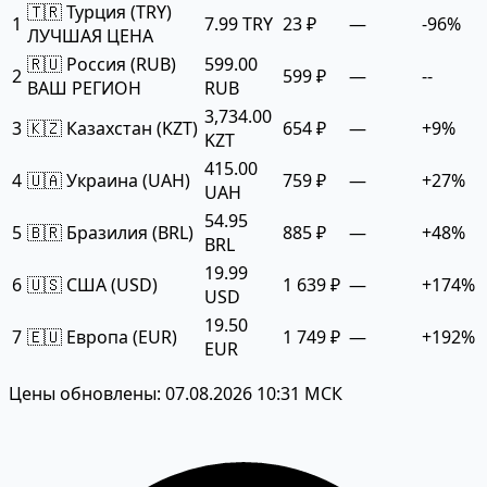
🇹🇷 Турция (TRY)
1
7.99 TRY
23 ₽
—
-96%
ЛУЧШАЯ ЦЕНА
🇷🇺 Россия (RUB)
599.00
2
599 ₽
—
--
ВАШ РЕГИОН
RUB
3,734.00
3
🇰🇿 Казахстан (KZT)
654 ₽
—
+9%
KZT
415.00
4
🇺🇦 Украина (UAH)
759 ₽
—
+27%
UAH
54.95
5
🇧🇷 Бразилия (BRL)
885 ₽
—
+48%
BRL
19.99
6
🇺🇸 США (USD)
1 639 ₽
—
+174%
USD
19.50
7
🇪🇺 Европа (EUR)
1 749 ₽
—
+192%
EUR
Цены обновлены: 07.08.2026 10:31 МСК