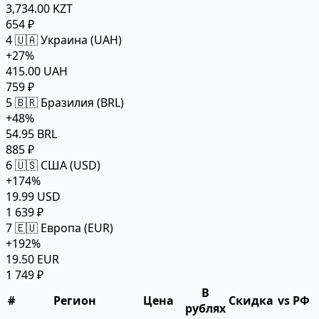
3,734.00 KZT
654 ₽
4
🇺🇦 Украина (UAH)
+27%
415.00 UAH
759 ₽
5
🇧🇷 Бразилия (BRL)
+48%
54.95 BRL
885 ₽
6
🇺🇸 США (USD)
+174%
19.99 USD
1 639 ₽
7
🇪🇺 Европа (EUR)
+192%
19.50 EUR
1 749 ₽
В
#
Регион
Цена
Скидка
vs РФ
рублях