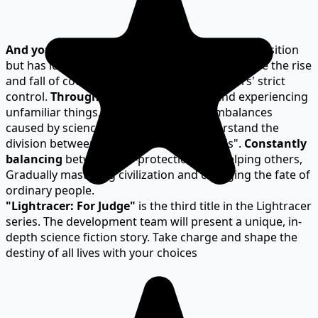
And you
, an Aeternus Judge who holds a high position
but has lost all the memories, You can determine the rise
and fall of countless lives but under superiors' strict
control.
Through
meeting new people and experiencing
unfamiliar things, You will witness the imbalances
caused by science and technology, Understand the
division between "Aeternus" and "Mortalis".
Constantly
balancing
between self-protection and helping others,
Gradually mastering civilization and changing the fate of
ordinary people.
"Lightracer: For Judge"
is the third title in the Lightracer
series. The development team will present a unique, in-
depth science fiction story. Take charge and shape the
destiny of all lives with your choices