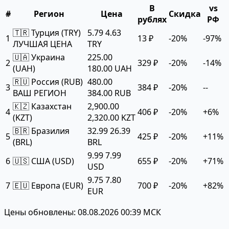
В
vs
#
Регион
Цена
Скидка
рублях
РФ
🇹🇷 Турция (TRY)
5.79
4.63
1
13 ₽
-20%
-97%
ЛУЧШАЯ ЦЕНА
TRY
🇺🇦 Украина
225.00
2
329 ₽
-20%
-14%
(UAH)
180.00 UAH
🇷🇺 Россия (RUB)
480.00
3
384 ₽
-20%
--
ВАШ РЕГИОН
384.00 RUB
🇰🇿 Казахстан
2,900.00
4
406 ₽
-20%
+6%
(KZT)
2,320.00 KZT
🇧🇷 Бразилия
32.99
26.39
5
425 ₽
-20%
+11%
(BRL)
BRL
9.99
7.99
6
🇺🇸 США (USD)
655 ₽
-20%
+71%
USD
9.75
7.80
7
🇪🇺 Европа (EUR)
700 ₽
-20%
+82%
EUR
Цены обновлены: 08.08.2026 00:39 МСК