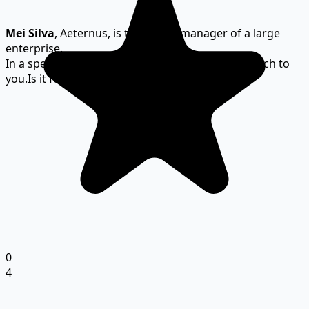
Mei Silva
, Aeternus, is the senior manager of a large
enterprise.
In a specific merger, Omni extended an olive branch to
you.
Is it for profit or other purposes?
0
4