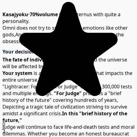
Kasajyoku·70%volume
is an Aeternus with quite a
personality.
Omni does not try to suppress his emotions like other
gods,
And at the appropriate time, he will release the
obsession and madness hidden in his heart.
Your decision matters
The fate of individuals
, civilizations, and the universe
will be affected by your decision.
Your system
is about to face a disaster that impacts the
entire universe.
"Lightracer: For Judge: For Judge" has over 300,000 tests
and multiple endings.
"For Judge"
provides a "brief
history of the future" covering hundreds of years,
Depicting a tragic tale of civilization striving to survive
amidst a significant crisis.
In this "brief history of the
future,"
0
Judge will continue to face life-and-death tests and moral
3
dilemmas.
Whether you become an honest bureaucrat