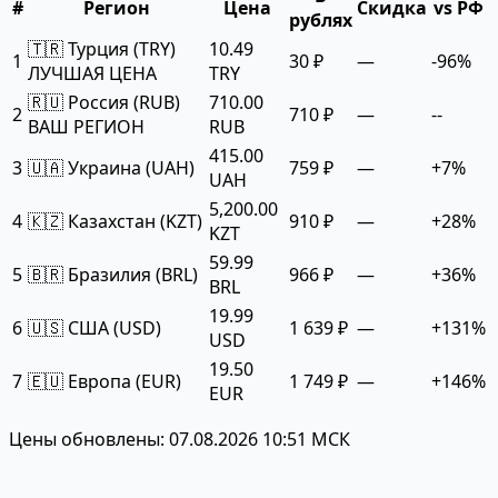
#
Регион
Цена
Скидка
vs РФ
рублях
🇹🇷 Турция (TRY)
10.49
1
30 ₽
—
-96%
ЛУЧШАЯ ЦЕНА
TRY
🇷🇺 Россия (RUB)
710.00
2
710 ₽
—
--
ВАШ РЕГИОН
RUB
415.00
3
🇺🇦 Украина (UAH)
759 ₽
—
+7%
UAH
5,200.00
4
🇰🇿 Казахстан (KZT)
910 ₽
—
+28%
KZT
59.99
5
🇧🇷 Бразилия (BRL)
966 ₽
—
+36%
BRL
19.99
6
🇺🇸 США (USD)
1 639 ₽
—
+131%
USD
19.50
7
🇪🇺 Европа (EUR)
1 749 ₽
—
+146%
EUR
Цены обновлены: 07.08.2026 10:51 МСК