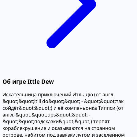
Об игре Ittle Dew
Искательница приключений Итль Дю (от англ.
&quot;&quot;it'll do&quot;&quot; - &quot;&quot;так
сойдёт&quot;&quot;) и её компаньонка Типпси (от
англ. &quot;&quot;tips&quot;&quot; -
&quot;&quot;подсказки&quot;&quot;) терпят
кораблекрушение и оказываются на странном
острове, набитом под завязку лутом и заселенном