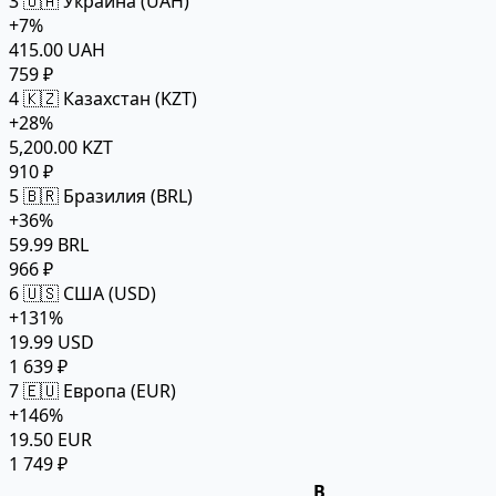
3
🇺🇦 Украина (UAH)
+7%
415.00 UAH
759 ₽
4
🇰🇿 Казахстан (KZT)
+28%
5,200.00 KZT
910 ₽
5
🇧🇷 Бразилия (BRL)
+36%
59.99 BRL
966 ₽
6
🇺🇸 США (USD)
+131%
19.99 USD
1 639 ₽
7
🇪🇺 Европа (EUR)
+146%
19.50 EUR
1 749 ₽
В