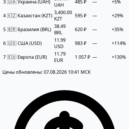
3
🇺🇦 Украина (UAH)
485 ₽
—
+5%
UAH
3,400.00
4
🇰🇿 Казахстан (KZT)
595 ₽
—
+29%
KZT
38.49
5
🇧🇷 Бразилия (BRL)
620 ₽
—
+35%
BRL
11.99
6
🇺🇸 США (USD)
983 ₽
—
+114%
USD
11.79
7
🇪🇺 Европа (EUR)
1 057 ₽
—
+130%
EUR
Цены обновлены: 07.08.2026 10:41 МСК