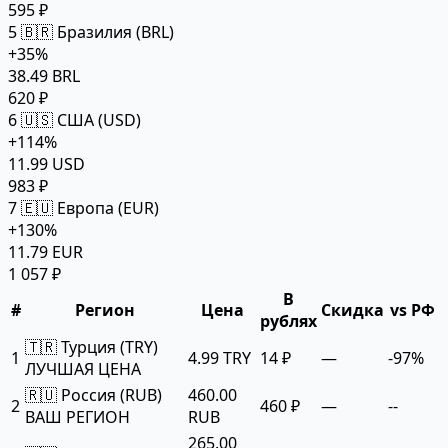
595 ₽
5
🇧🇷 Бразилия (BRL)
+35%
38.49 BRL
620 ₽
6
🇺🇸 США (USD)
+114%
11.99 USD
983 ₽
7
🇪🇺 Европа (EUR)
+130%
11.79 EUR
1 057 ₽
В
#
Регион
Цена
Скидка
vs РФ
рублях
🇹🇷 Турция (TRY)
1
4.99 TRY
14 ₽
—
-97%
ЛУЧШАЯ ЦЕНА
🇷🇺 Россия (RUB)
460.00
2
460 ₽
—
--
ВАШ РЕГИОН
RUB
265.00