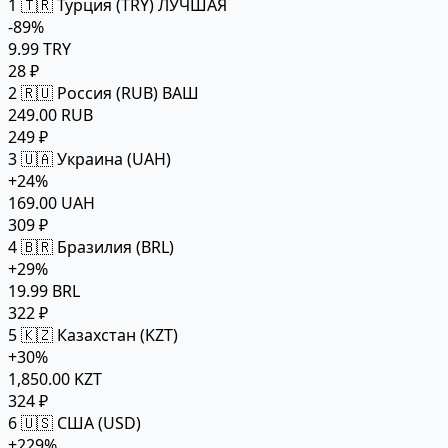
1
🇹🇷 Турция (TRY)
ЛУЧШАЯ
-89%
9.99 TRY
28 ₽
2
🇷🇺 Россия (RUB)
ВАШ
249.00 RUB
249 ₽
3
🇺🇦 Украина (UAH)
+24%
169.00 UAH
309 ₽
4
🇧🇷 Бразилия (BRL)
+29%
19.99 BRL
322 ₽
5
🇰🇿 Казахстан (KZT)
+30%
1,850.00 KZT
324 ₽
6
🇺🇸 США (USD)
+229%