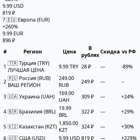
9.99 USD
819 ₽
7
🇪🇺 Европа (EUR)
+260%
9.99 EUR
896 ₽
В
#
Регион
Цена
Скидка
vs РФ
рублях
🇹🇷 Турция (TRY)
1
9.99 TRY
28 ₽
—
-89%
ЛУЧШАЯ ЦЕНА
🇷🇺 Россия (RUB)
249.00
2
249 ₽
—
--
ВАШ РЕГИОН
RUB
169.00
3
🇺🇦 Украина (UAH)
309 ₽
—
+24%
UAH
19.99
4
🇧🇷 Бразилия (BRL)
322 ₽
—
+29%
BRL
1,850.00
5
🇰🇿 Казахстан (KZT)
324 ₽
—
+30%
KZT
6
🇺🇸 США (USD)
9.99 USD
819 ₽
—
+229%