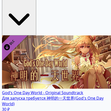
God‘s One Day World - Original Soundtrack
Для запуска требуется 神明的一天世界(God's One Day
World)
30 ₽