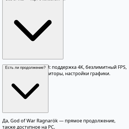
Да, но качественный: поддержка 4K, безлимитный FPS,
Есть ли продолжение?
ультраширокие мониторы, настройки графики.
Да, God of War Ragnarök — прямое продолжение,
также доступное на PC.