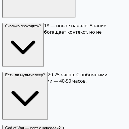
Нет, God of War 2018 — новое начало. Знание
Сколько проходить?
прошлых частей обогащает контекст, но не
обязательно.
Основной сюжет — 20-25 часов. С побочными
Есть ли мультиплеер?
квестами и секретами — 40-50 часов.
Нет, полностью одиночная.
God of War — порт с консолей?