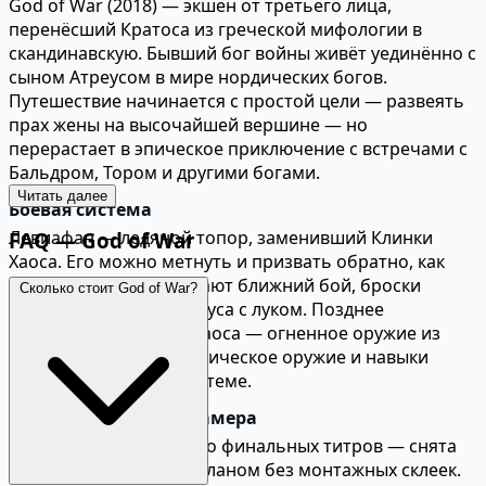
God of War (2018) — экшен от третьего лица,
перенёсший Кратоса из греческой мифологии в
скандинавскую. Бывший бог войны живёт уединённо с
сыном Атреусом в мире нордических богов.
Путешествие начинается с простой цели — развеять
прах жены на высочайшей вершине — но
перерастает в эпическое приключение с встречами с
Бальдром, Тором и другими богами.
Читать далее
Боевая система
Левиафан — ледяной топор, заменивший Клинки
FAQ — God of War
Хаоса. Его можно метнуть и призвать обратно, как
молот Тора. Бои сочетают ближний бой, броски
Сколько стоит God of War?
топора и помощь Атреуса с луком. Позднее
открываются Клинки Хаоса — огненное оружие из
прошлого Кратоса. Руническое оружие и навыки
добавляют глубину системе.
Одна непрерывная камера
Вся игра — от начала до финальных титров — снята
одним непрерывным планом без монтажных склеек.