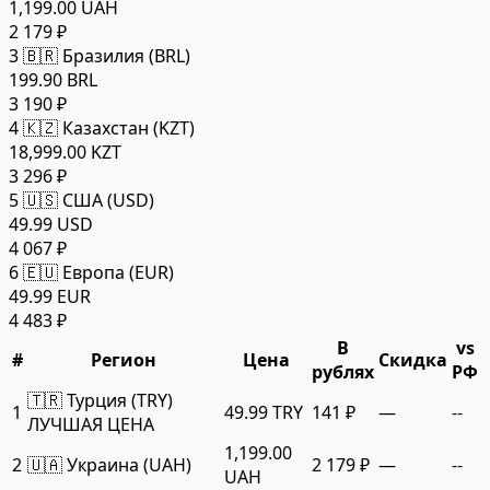
1,199.00 UAH
2 179 ₽
3
🇧🇷 Бразилия (BRL)
199.90 BRL
3 190 ₽
4
🇰🇿 Казахстан (KZT)
18,999.00 KZT
3 296 ₽
5
🇺🇸 США (USD)
49.99 USD
4 067 ₽
6
🇪🇺 Европа (EUR)
49.99 EUR
4 483 ₽
В
vs
#
Регион
Цена
Скидка
рублях
РФ
🇹🇷 Турция (TRY)
1
49.99 TRY
141 ₽
—
--
ЛУЧШАЯ ЦЕНА
1,199.00
2
🇺🇦 Украина (UAH)
2 179 ₽
—
--
UAH