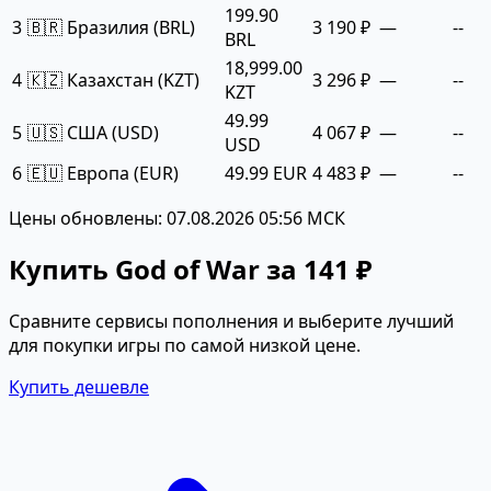
199.90
3
🇧🇷 Бразилия (BRL)
3 190 ₽
—
--
BRL
18,999.00
4
🇰🇿 Казахстан (KZT)
3 296 ₽
—
--
KZT
49.99
5
🇺🇸 США (USD)
4 067 ₽
—
--
USD
6
🇪🇺 Европа (EUR)
49.99 EUR
4 483 ₽
—
--
Цены обновлены: 07.08.2026 05:56 МСК
Купить God of War за 141 ₽
Сравните сервисы пополнения и выберите лучший
для покупки игры по самой низкой цене.
Купить дешевле