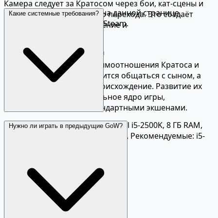
Камера следует за Кратосом через бои, кат-сцены и
Актуальная цена указана на данной странице.
исследование без единого перехода. Это создаёт
Какие системные требования?
Участвует в распродажах Steam.
беспрецедентное погружение и
кинематографичность.
Отношения отца и сына
Центральная тема — взаимоотношения Кратоса и
Атреуса. Суровый отец учится общаться с сыном, а
мальчик познаёт своё происхождение. Развитие их
отношений — эмоциональное ядро игры,
поднимающее её над стандартными экшенами.
Минимальные: Windows 10, Intel i5-2500K, 8 ГБ RAM,
Нужно ли играть в предыдущие GoW?
GTX 960 или R9 290, 70 ГБ на SSD. Рекомендуемые: i5-
6600K, 8 ГБ RAM, GTX 1060.