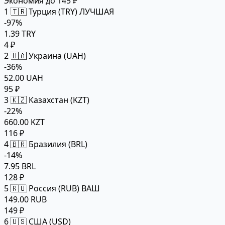
Экономия до 145 ₽
1
🇹🇷 Турция (TRY)
ЛУЧШАЯ
-97%
1.39 TRY
4 ₽
2
🇺🇦 Украина (UAH)
-36%
52.00 UAH
95 ₽
3
🇰🇿 Казахстан (KZT)
-22%
660.00 KZT
116 ₽
4
🇧🇷 Бразилия (BRL)
-14%
7.95 BRL
128 ₽
5
🇷🇺 Россия (RUB)
ВАШ
149.00 RUB
149 ₽
6
🇺🇸 США (USD)