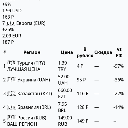
+9%
1.99 USD
163 ₽
7
🇪🇺 Европа (EUR)
+26%
2.09 EUR
187 ₽
В
vs
#
Регион
Цена
Скидка
рублях
РФ
🇹🇷 Турция (TRY)
1.39
1
4 ₽
—
-97%
ЛУЧШАЯ ЦЕНА
TRY
52.00
2
🇺🇦 Украина (UAH)
95 ₽
—
-36%
UAH
660.00
3
🇰🇿 Казахстан (KZT)
116 ₽
—
-22%
KZT
7.95
4
🇧🇷 Бразилия (BRL)
128 ₽
—
-14%
BRL
🇷🇺 Россия (RUB)
149.00
5
149 ₽
—
--
ВАШ РЕГИОН
RUB