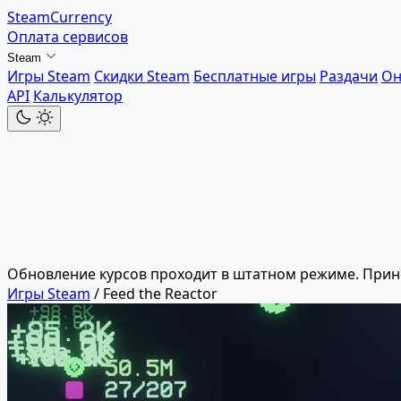
SteamCurrency
Оплата сервисов
Steam
Игры Steam
Скидки Steam
Бесплатные игры
Раздачи
Он
API
Калькулятор
Обновление курсов проходит в штатном режиме. Прин
Игры Steam
/
Feed the Reactor