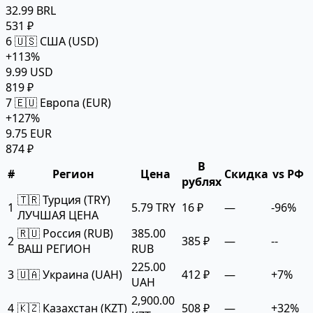
32.99 BRL
531 ₽
6
🇺🇸 США (USD)
+113%
9.99 USD
819 ₽
7
🇪🇺 Европа (EUR)
+127%
9.75 EUR
874 ₽
В
#
Регион
Цена
Скидка
vs РФ
рублях
🇹🇷 Турция (TRY)
1
5.79 TRY
16 ₽
—
-96%
ЛУЧШАЯ ЦЕНА
🇷🇺 Россия (RUB)
385.00
2
385 ₽
—
--
ВАШ РЕГИОН
RUB
225.00
3
🇺🇦 Украина (UAH)
412 ₽
—
+7%
UAH
2,900.00
4
🇰🇿 Казахстан (KZT)
508 ₽
—
+32%