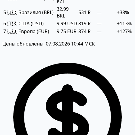
KZT
32.99
5
🇧🇷 Бразилия (BRL)
531 ₽
—
+38%
BRL
6
🇺🇸 США (USD)
9.99 USD
819 ₽
—
+113%
7
🇪🇺 Европа (EUR)
9.75 EUR
874 ₽
—
+127%
Цены обновлены: 07.08.2026 10:44 МСК