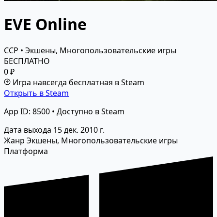
EVE Online
CCP • Экшены, Многопользовательские игры
БЕСПЛАТНО
0 ₽
Игра навсегда бесплатная в Steam
Открыть в Steam
App ID: 8500 • Доступно в Steam
Дата выхода
15 дек. 2010 г.
Жанр
Экшены, Многопользовательские игры
Платформа