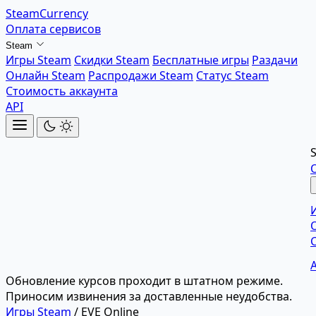
SteamCurrency
Оплата сервисов
Steam
Игры Steam
Скидки Steam
Бесплатные игры
Раздачи
Онлайн Steam
Распродажи Steam
Статус Steam
Стоимость аккаунта
API
Обновление курсов проходит в штатном режиме.
Приносим извинения за доставленные неудобства.
Игры Steam
/
EVE Online