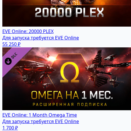
EVE Online: 20000 PLEX
Для запуска требуется EVE Online
55 250 ₽
EVE Online: 1 Month Omega Time
Для запуска требуется EVE Online
1 700 ₽