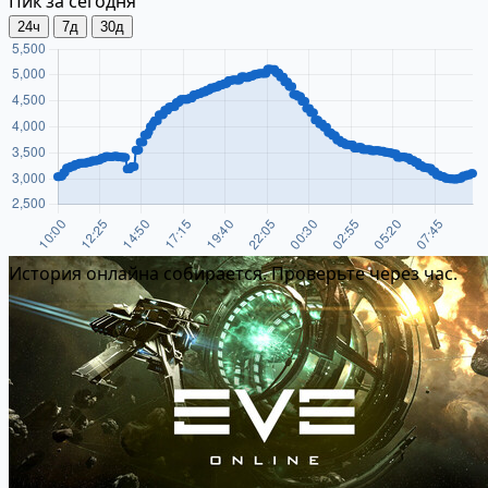
Пик за сегодня
24ч
7д
30д
История онлайна собирается. Проверьте через час.