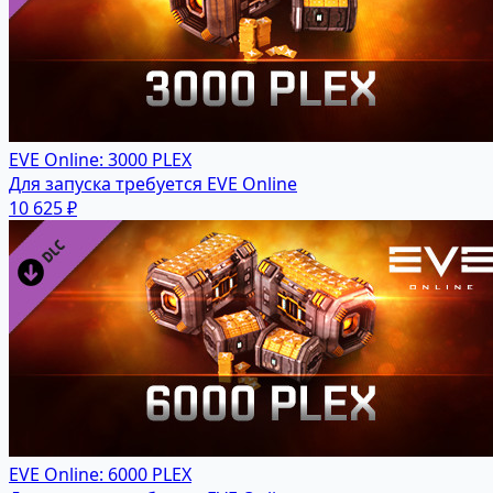
EVE Online: 3000 PLEX
Для запуска требуется EVE Online
10 625 ₽
EVE Online: 6000 PLEX