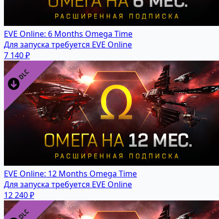
EVE Online: 6 Months Omega Time
Для запуска требуется EVE Online
7 140 ₽
EVE Online: 12 Months Omega Time
Для запуска требуется EVE Online
12 240 ₽