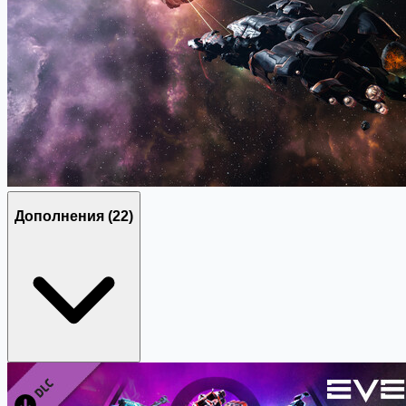
Дополнения
(22)