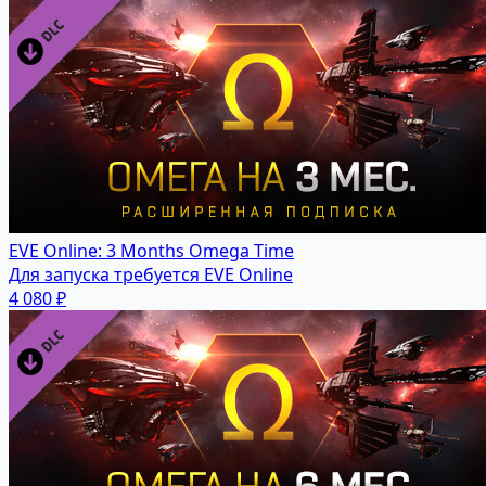
EVE Online: 3 Months Omega Time
Для запуска требуется EVE Online
4 080 ₽