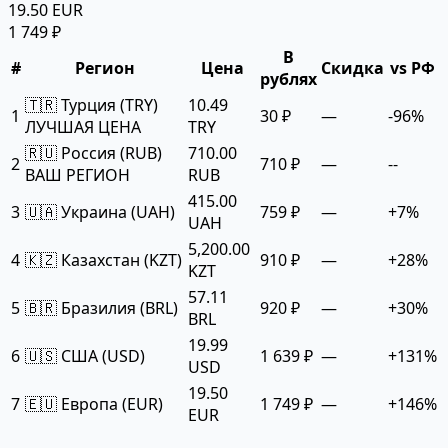
19.50 EUR
1 749 ₽
В
#
Регион
Цена
Скидка
vs РФ
рублях
🇹🇷 Турция (TRY)
10.49
1
30 ₽
—
-96%
ЛУЧШАЯ ЦЕНА
TRY
🇷🇺 Россия (RUB)
710.00
2
710 ₽
—
--
ВАШ РЕГИОН
RUB
415.00
3
🇺🇦 Украина (UAH)
759 ₽
—
+7%
UAH
5,200.00
4
🇰🇿 Казахстан (KZT)
910 ₽
—
+28%
KZT
57.11
5
🇧🇷 Бразилия (BRL)
920 ₽
—
+30%
BRL
19.99
6
🇺🇸 США (USD)
1 639 ₽
—
+131%
USD
19.50
7
🇪🇺 Европа (EUR)
1 749 ₽
—
+146%
EUR