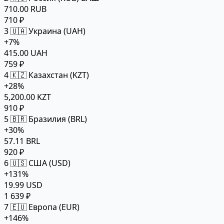
710.00 RUB
710 ₽
3
🇺🇦 Украина (UAH)
+7%
415.00 UAH
759 ₽
4
🇰🇿 Казахстан (KZT)
+28%
5,200.00 KZT
910 ₽
5
🇧🇷 Бразилия (BRL)
+30%
57.11 BRL
920 ₽
6
🇺🇸 США (USD)
+131%
19.99 USD
1 639 ₽
7
🇪🇺 Европа (EUR)
+146%