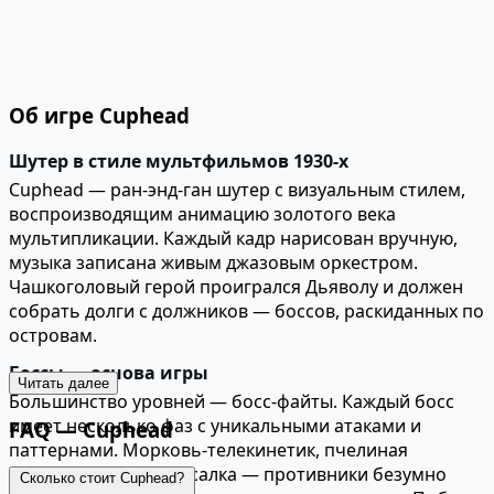
Об игре Cuphead
Шутер в стиле мультфильмов 1930-х
Cuphead — ран-энд-ган шутер с визуальным стилем,
воспроизводящим анимацию золотого века
мультипликации. Каждый кадр нарисован вручную,
музыка записана живым джазовым оркестром.
Чашкоголовый герой проигрался Дьяволу и должен
собрать долги с должников — боссов, раскиданных по
островам.
Боссы — основа игры
Читать далее
Большинство уровней — босс-файты. Каждый босс
имеет несколько фаз с уникальными атаками и
FAQ — Cuphead
паттернами. Морковь-телекинетик, пчелиная
королева, дракон, русалка — противники безумно
Сколько стоит Cuphead?