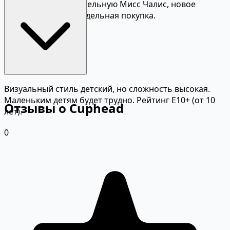
шесть боссов, играбельную Мисс Чалис, новое
оружие и чармы. Отдельная покупка.
Визуальный стиль детский, но сложность высокая.
Маленьким детям будет трудно. Рейтинг E10+ (от 10
Отзывы о Cuphead
лет).
0