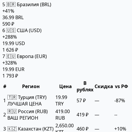
5
🇧🇷 Бразилия (BRL)
+41%
36.99 BRL
590 ₽
6
🇺🇸 США (USD)
+288%
19.99 USD
1 626 ₽
7
🇪🇺 Европа (EUR)
+328%
19.99 EUR
1 793 ₽
В
#
Регион
Цена
Скидка
vs РФ
рублях
🇹🇷 Турция (TRY)
19.99
1
57 ₽
—
-87%
ЛУЧШАЯ ЦЕНА
TRY
🇷🇺 Россия (RUB)
419.00
2
419 ₽
—
--
ВАШ РЕГИОН
RUB
2,650.00
3
🇰🇿 Казахстан (KZT)
460 ₽
—
+10%
KZT