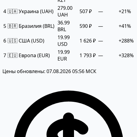
279.00
4
🇺🇦 Украина (UAH)
507 ₽
—
+21%
UAH
36.99
5
🇧🇷 Бразилия (BRL)
590 ₽
—
+41%
BRL
19.99
6
🇺🇸 США (USD)
1 626 ₽
—
+288%
USD
19.99
7
🇪🇺 Европа (EUR)
1 793 ₽
—
+328%
EUR
Цены обновлены: 07.08.2026 05:56 МСК