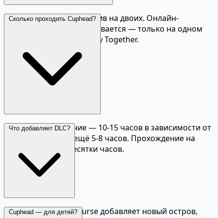
Да, локальный кооператив на двоих. Онлайн-
Сколько проходить Cuphead?
кооператив не поддерживается — только на одном
ПК или через Remote Play Together.
Первое прохождение — 10-15 часов в зависимости от
Что добавляет DLC?
навыков. С DLC — ещё 5-8 часов. Прохождение на
оценку S ранг — десятки часов.
The Delicious Last Course добавляет новый остров,
Cuphead — для детей?