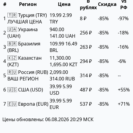
В
vs
#
Регион
Цена
Скидка
рублях
РФ
🇹🇷 Турция (TRY)
19.99
2.99
1
8 ₽
-85%
-97%
ЛУЧШАЯ ЦЕНА
TRY
🇺🇦 Украина
940.00
2
256 ₽
-85%
-18%
(UAH)
141.00 UAH
🇧🇷 Бразилия
109.99
16.49
3
263 ₽
-85%
-16%
(BRL)
BRL
🇰🇿 Казахстан
11,300.00
4
294 ₽
-85%
-6%
(KZT)
1,695.00 KZT
🇷🇺 Россия (RUB)
2,099.00
5
314 ₽
-85%
--
ВАШ РЕГИОН
314.00 RUB
39.99
5.99
6
🇺🇸 США (USD)
487 ₽
-85%
+55%
USD
39.99
5.99
7
🇪🇺 Европа (EUR)
537 ₽
-85%
+71%
EUR
Цены обновлены: 06.08.2026 20:29 МСК