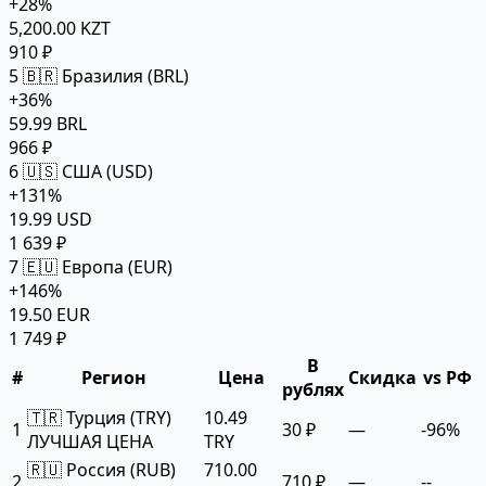
+28%
5,200.00 KZT
910 ₽
5
🇧🇷 Бразилия (BRL)
+36%
59.99 BRL
966 ₽
6
🇺🇸 США (USD)
+131%
19.99 USD
1 639 ₽
7
🇪🇺 Европа (EUR)
+146%
19.50 EUR
1 749 ₽
В
#
Регион
Цена
Скидка
vs РФ
рублях
🇹🇷 Турция (TRY)
10.49
1
30 ₽
—
-96%
ЛУЧШАЯ ЦЕНА
TRY
🇷🇺 Россия (RUB)
710.00
2
710 ₽
—
--