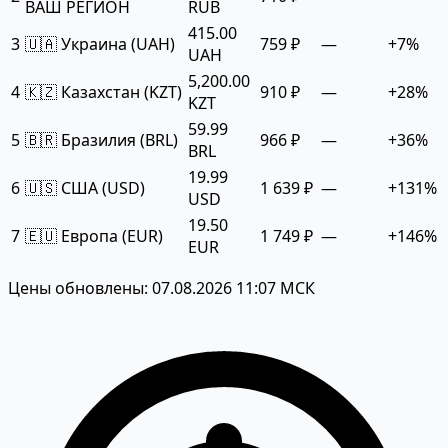
ВАШ РЕГИОН
RUB
415.00
3
🇺🇦 Украина (UAH)
759 ₽
—
+7%
UAH
5,200.00
4
🇰🇿 Казахстан (KZT)
910 ₽
—
+28%
KZT
59.99
5
🇧🇷 Бразилия (BRL)
966 ₽
—
+36%
BRL
19.99
6
🇺🇸 США (USD)
1 639 ₽
—
+131%
USD
19.50
7
🇪🇺 Европа (EUR)
1 749 ₽
—
+146%
EUR
Цены обновлены: 07.08.2026 11:07 МСК