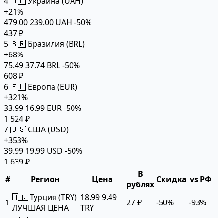
4
🇺🇦 Украина (UAH)
+21%
479.00
239.00 UAH
-50%
437 ₽
5
🇧🇷 Бразилия (BRL)
+68%
75.49
37.74 BRL
-50%
608 ₽
6
🇪🇺 Европа (EUR)
+321%
33.99
16.99 EUR
-50%
1 524 ₽
7
🇺🇸 США (USD)
+353%
39.99
19.99 USD
-50%
1 639 ₽
В
#
Регион
Цена
Скидка
vs РФ
рублях
🇹🇷 Турция (TRY)
18.99
9.49
1
27 ₽
-50%
-93%
ЛУЧШАЯ ЦЕНА
TRY