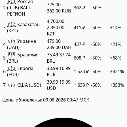
🇷🇺 Россия
725.00
2
(RUB)
ВАШ
362 ₽
-50%
--
362.00 RUB
РЕГИОН
4,700.00
🇰🇿 Казахстан
3
2,350.00
411 ₽
-50%
+14%
(KZT)
KZT
🇺🇦 Украина
479.00
4
437 ₽
-50%
+21%
(UAH)
239.00 UAH
🇧🇷 Бразилия
75.49
37.74
5
608 ₽
-50%
+68%
(BRL)
BRL
🇪🇺 Европа
33.99
16.99
6
1 524 ₽
-50%
+321%
(EUR)
EUR
39.99
19.99
7
🇺🇸 США (USD)
1 639 ₽
-50%
+353%
USD
Цены обновлены: 09.08.2026 00:47 МСК