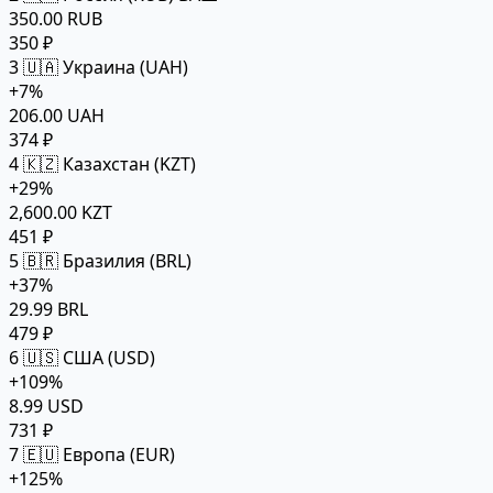
350.00 RUB
350 ₽
3
🇺🇦 Украина (UAH)
+7%
206.00 UAH
374 ₽
4
🇰🇿 Казахстан (KZT)
+29%
2,600.00 KZT
451 ₽
5
🇧🇷 Бразилия (BRL)
+37%
29.99 BRL
479 ₽
6
🇺🇸 США (USD)
+109%
8.99 USD
731 ₽
7
🇪🇺 Европа (EUR)
+125%