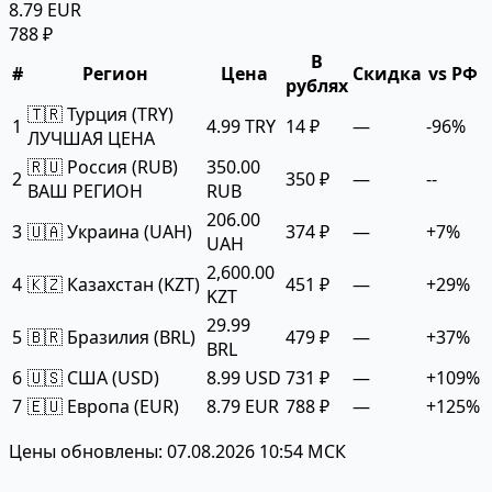
8.79 EUR
788 ₽
В
#
Регион
Цена
Скидка
vs РФ
рублях
🇹🇷 Турция (TRY)
1
4.99 TRY
14 ₽
—
-96%
ЛУЧШАЯ ЦЕНА
🇷🇺 Россия (RUB)
350.00
2
350 ₽
—
--
ВАШ РЕГИОН
RUB
206.00
3
🇺🇦 Украина (UAH)
374 ₽
—
+7%
UAH
2,600.00
4
🇰🇿 Казахстан (KZT)
451 ₽
—
+29%
KZT
29.99
5
🇧🇷 Бразилия (BRL)
479 ₽
—
+37%
BRL
6
🇺🇸 США (USD)
8.99 USD
731 ₽
—
+109%
7
🇪🇺 Европа (EUR)
8.79 EUR
788 ₽
—
+125%
Цены обновлены: 07.08.2026 10:54 МСК