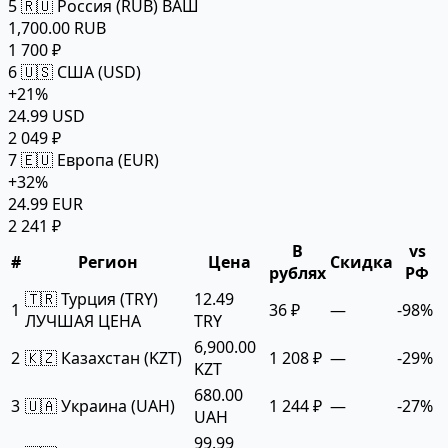
5
🇷🇺 Россия (RUB)
ВАШ
1,700.00 RUB
1 700 ₽
6
🇺🇸 США (USD)
+21%
24.99 USD
2 049 ₽
7
🇪🇺 Европа (EUR)
+32%
24.99 EUR
2 241 ₽
В
vs
#
Регион
Цена
Скидка
рублях
РФ
🇹🇷 Турция (TRY)
12.49
1
36 ₽
—
-98%
ЛУЧШАЯ ЦЕНА
TRY
6,900.00
2
🇰🇿 Казахстан (KZT)
1 208 ₽
—
-29%
KZT
680.00
3
🇺🇦 Украина (UAH)
1 244 ₽
—
-27%
UAH
99.99