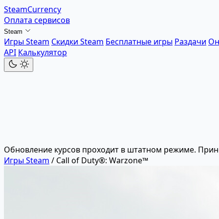
SteamCurrency
Оплата сервисов
Steam
Игры Steam
Скидки Steam
Бесплатные игры
Раздачи
Он
API
Калькулятор
Обновление курсов проходит в штатном режиме. Прин
Игры Steam
/
Call of Duty®: Warzone™