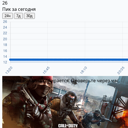
26
Пик за сегодня
24ч
7д
30д
История онлайна собирается. Проверьте через час.