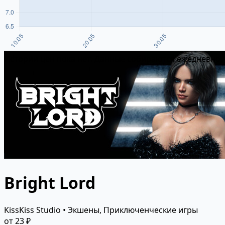
Истории цен пока нет. Данные собираются ежедневно.
Bright Lord
KissKiss Studio • Экшены, Приключенческие игры
от 23 ₽