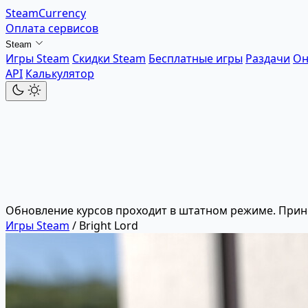
SteamCurrency
Оплата сервисов
Steam
Игры Steam
Скидки Steam
Бесплатные игры
Раздачи
Он
API
Калькулятор
Обновление курсов проходит в штатном режиме. Прин
Игры Steam
/
Bright Lord