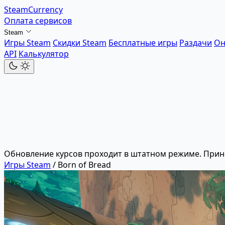
SteamCurrency
Оплата сервисов
Steam
Игры Steam
Скидки Steam
Бесплатные игры
Раздачи
Он
API
Калькулятор
Обновление курсов проходит в штатном режиме. Прин
Игры Steam
/
Born of Bread