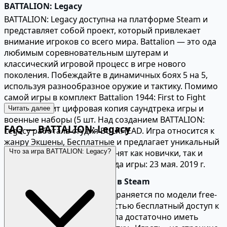
BATTALION: Legacy
BATTALION: Legacy доступна на платформе Steam и
представляет собой проект, который привлекает
внимание игроков со всего мира. Battalion — это ода
любимым соревновательным шутерам и
классический игровой процесс в игре нового
поколения. Побеждайте в динамичных боях 5 на 5,
используя разнообразное оружие и тактику. Помимо
самой игры в комплект Battalion 1944: First to Fight
Edition входит цифровая копия саундтрека игры и
Читать далее
военные наборы (5 шт. Над созданием BATTALION:
FAQ — BATTALION: Legacy
Legacy работала студия BULKHEAD. Игра относится к
жанру Экшены, Бесплатные и предлагает уникальный
игровой опыт, который оценят как новички, так и
Что за игра BATTALION: Legacy?
опытные игроки. Дата выхода игры: 23 мая. 2019 г.
Купить BATTALION: Legacy в Steam
BATTALION: Legacy распространяется по модели free-
to-play, что означает полностью бесплатный доступ к
игре через Steam. Для начала достаточно иметь