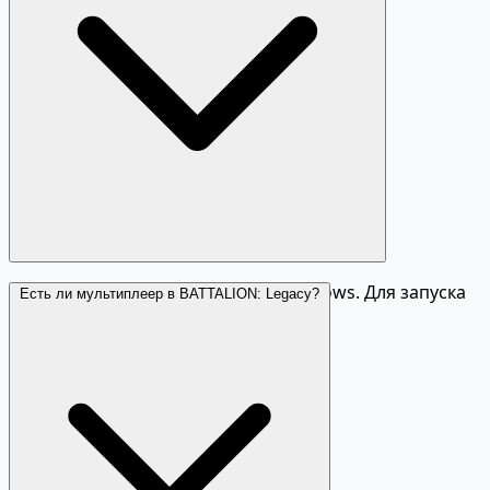
BATTALION: Legacy доступна на Windows. Для запуска
Есть ли мультиплеер в BATTALION: Legacy?
нужен клиент Steam.