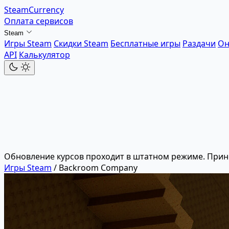
SteamCurrency
Оплата сервисов
Steam
Игры Steam
Скидки Steam
Бесплатные игры
Раздачи
Он
API
Калькулятор
Обновление курсов проходит в штатном режиме. Прин
Игры Steam
/
Backroom Company