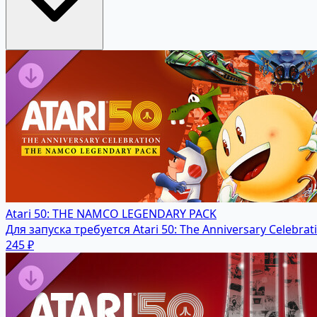
Atari 50: THE NAMCO LEGENDARY PACK
Для запуска требуется Atari 50: The Anniversary Celebrat
245 ₽