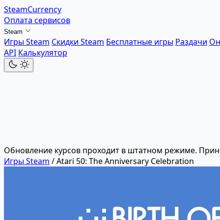
SteamCurrency
Оплата сервисов
Steam
Игры Steam
Скидки Steam
Бесплатные игры
Раздачи
Он
API
Калькулятор
Обновление курсов проходит в штатном режиме. Прин
Игры Steam
/
Atari 50: The Anniversary Celebration