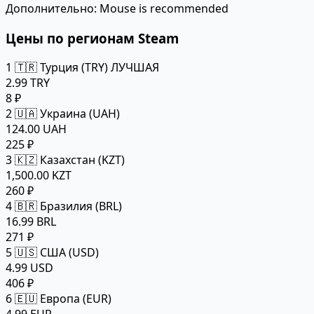
Дополнительно:
Mouse is recommended
Цены по регионам Steam
1
🇹🇷 Турция (TRY)
ЛУЧШАЯ
2.99 TRY
8 ₽
2
🇺🇦 Украина (UAH)
124.00 UAH
225 ₽
3
🇰🇿 Казахстан (KZT)
1,500.00 KZT
260 ₽
4
🇧🇷 Бразилия (BRL)
16.99 BRL
271 ₽
5
🇺🇸 США (USD)
4.99 USD
406 ₽
6
🇪🇺 Европа (EUR)