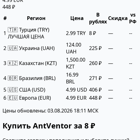
4.99 EUR
448 ₽
В
vs
#
Регион
Цена
Скидка
рублях
РФ
🇹🇷 Турция (TRY)
1
2.99 TRY
8 ₽
—
--
ЛУЧШАЯ ЦЕНА
124.00
2
🇺🇦 Украина (UAH)
225 ₽
—
--
UAH
1,500.00
3
🇰🇿 Казахстан (KZT)
260 ₽
—
--
KZT
16.99
4
🇧🇷 Бразилия (BRL)
271 ₽
—
--
BRL
5
🇺🇸 США (USD)
4.99 USD
406 ₽
—
--
6
🇪🇺 Европа (EUR)
4.99 EUR
448 ₽
—
--
Цены обновлены: 03.08.2026 18:11 МСК
Купить AntVentor за 8 ₽