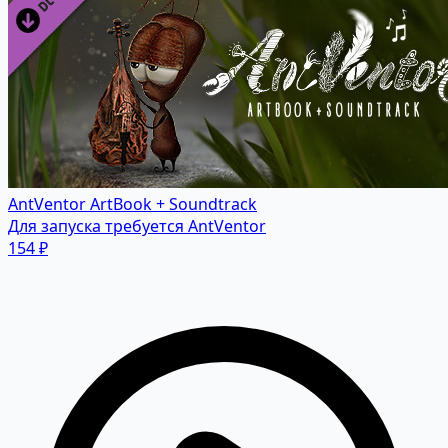
AntVentor ArtBook + Soundtrack
Для запуска требуется AntVentor
154 ₽