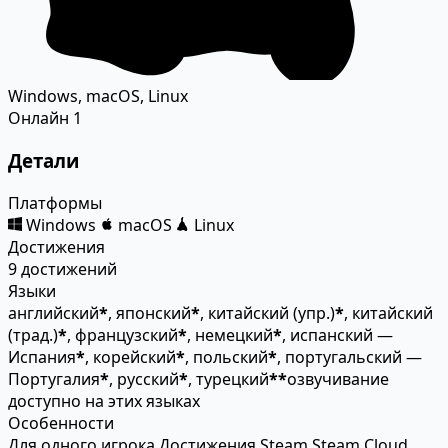
Windows, macOS, Linux
Онлайн
1
Детали
Платформы
Windows
macOS
Linux
Достижения
9 достижений
Языки
английский
*
, японский
*
, китайский (упр.)
*
, китайский
(трад.)
*
, французский
*
, немецкий
*
, испанский —
Испания
*
, корейский
*
, польский
*
, португальский —
Португалия
*
, русский
*
, турецкий
*
*
озвучивание
доступно на этих языках
Особенности
Для одного игрока
Достижения Steam
Steam Cloud