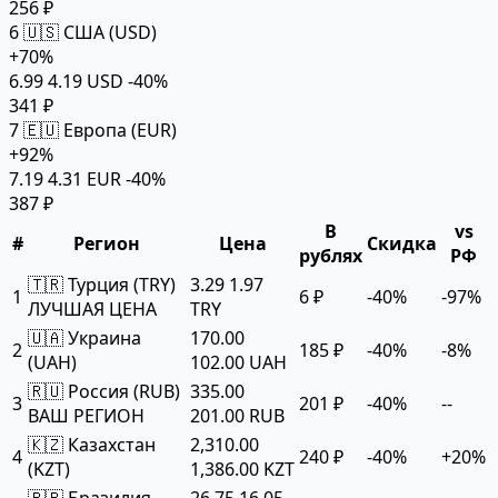
256 ₽
6
🇺🇸 США (USD)
+70%
6.99
4.19 USD
-40%
341 ₽
7
🇪🇺 Европа (EUR)
+92%
7.19
4.31 EUR
-40%
387 ₽
В
vs
#
Регион
Цена
Скидка
рублях
РФ
🇹🇷 Турция (TRY)
3.29
1.97
1
6 ₽
-40%
-97%
ЛУЧШАЯ ЦЕНА
TRY
🇺🇦 Украина
170.00
2
185 ₽
-40%
-8%
(UAH)
102.00 UAH
🇷🇺 Россия (RUB)
335.00
3
201 ₽
-40%
--
ВАШ РЕГИОН
201.00 RUB
🇰🇿 Казахстан
2,310.00
4
240 ₽
-40%
+20%
(KZT)
1,386.00 KZT
🇧🇷 Бразилия
26.75
16.05