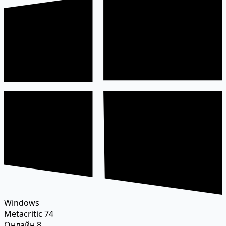
Windows
Metacritic
74
Онлайн
8