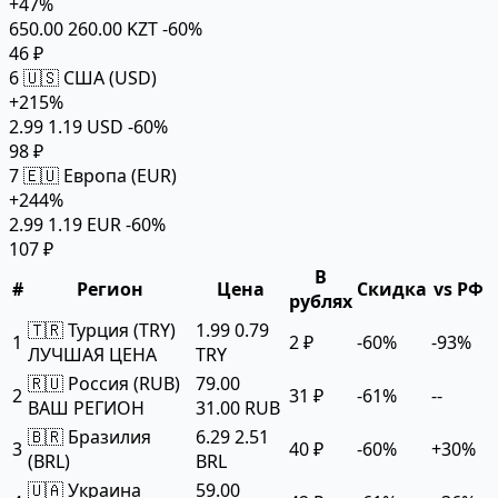
+47%
650.00
260.00 KZT
-60%
46 ₽
6
🇺🇸 США (USD)
+215%
2.99
1.19 USD
-60%
98 ₽
7
🇪🇺 Европа (EUR)
+244%
2.99
1.19 EUR
-60%
107 ₽
В
#
Регион
Цена
Скидка
vs РФ
рублях
🇹🇷 Турция (TRY)
1.99
0.79
1
2 ₽
-60%
-93%
ЛУЧШАЯ ЦЕНА
TRY
🇷🇺 Россия (RUB)
79.00
2
31 ₽
-61%
--
ВАШ РЕГИОН
31.00 RUB
🇧🇷 Бразилия
6.29
2.51
3
40 ₽
-60%
+30%
(BRL)
BRL
🇺🇦 Украина
59.00