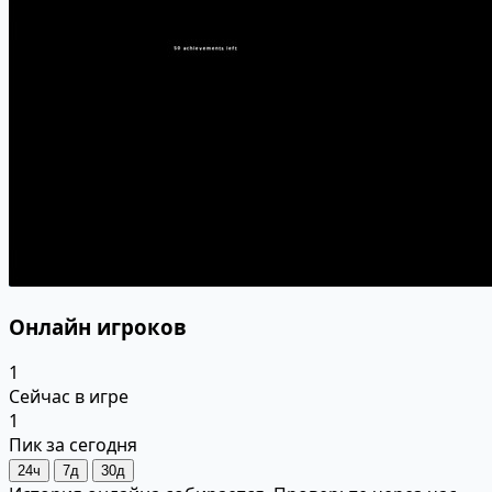
Онлайн игроков
1
Сейчас в игре
1
Пик за сегодня
24ч
7д
30д