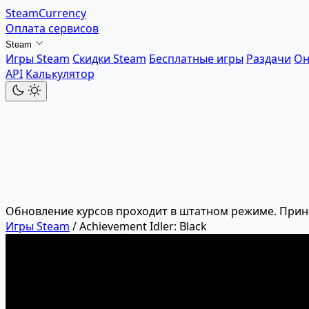
SteamCurrency
Оплата сервисов
Steam
Игры Steam
Скидки Steam
Бесплатные игры
Раздачи
Он
API
Калькулятор
Обновление курсов проходит в штатном режиме. Прин
Игры Steam
/
Achievement Idler: Black