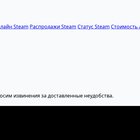
лайн Steam
Распродажи Steam
Статус Steam
Стоимость 
осим извинения за доставленные неудобства.