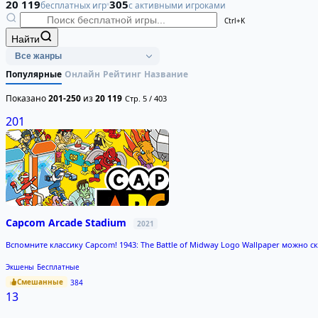
20 119
305
бесплатных игр
с активными игроками
Ctrl+K
Найти
Популярные
Онлайн
Рейтинг
Название
Показано
201-250
из
20 119
Стр. 5 / 403
201
Capcom Arcade Stadium
2021
Вспомните классику Capcom! 1943: The Battle of Midway Logo Wallpaper можно с
Экшены
Бесплатные
Смешанные
384
13