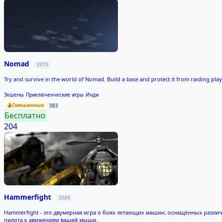
Nomad
2015
Try and survive in the world of Nomad. Build a base and protect it from raiding p
Экшены
Приключенческие игры
Инди
Смешанные
383
Бесплатно
204
Hammerfight
2009
Hammerfight - это двумерная игра о боях летающих машин, оснащённых разли
пилота к движениям вашей мыши.