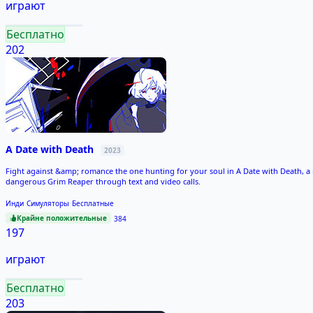
играют
Бесплатно
202
A Date with Death
2023
Fight against &amp; romance the one hunting for your soul in A Date with Death, a
dangerous Grim Reaper through text and video calls.
Инди
Симуляторы
Бесплатные
Крайне положительные
384
197
играют
Бесплатно
203