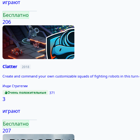
играют
Бесплатно
206
Clatter
2018
Create and command your own customizable squads of fighting robots in this turn-
Инди
Стратегии
Очень положительные
371
3
играют
Бесплатно
207